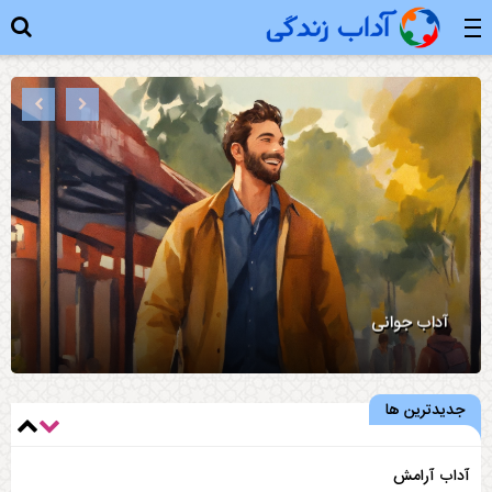
آداب جوانی
جدیدترین ها
آداب آرامش