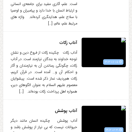
است. علم، آثاری مفید برای جامعه‌ی انسانی
و ارتباط انسان با خدا دارد و پیامبران و اوصیا
با سلاح علم، هدایتگری کرده‌اند. واژه های
مرتبط علم، عالم، […]
آداب زکات
آداب زکات چکیده زکات از فروع دین و نشانِ
توجه خداوند به بندگان نیازمند است. در آداب
۱۴۰۴-۰۸-۰۵
زکات، چگونگی رساندن آن به نیازمندان و آثار
و احکام آن و… آمده است. در قرآن کریم،
زکات هم‌ردیف نماز ذکر شده است. پیشوایان
معصوم علیهم السلام به عنوان الگوهای دین،
همواره اهل پرداخت زکات بوده‌اند. […]
آداب پوشش
آداب پوشش چکیده انسان مانند دیگر
حیوانات نیست که بی نیاز از پوشش باشد و
۱۴۰۴-۰۶-۳۱