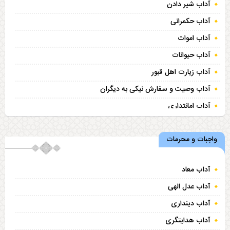
آداب شیر دادن
آداب حکمرانی
آداب اموات
آداب حیوانات
آداب زیارت اهل قبور
آداب وصیت و سفارش نیکی به دیگران
آداب امانتداری
آداب همسایه‌ داری
واجبات و محرمات
حقوق مؤمن
آداب معاد
آداب عدل الهی
آداب دینداری
آداب هدایتگری