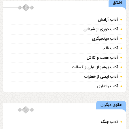
اخلاق
آداب آرامش
آداب دوری از شیطان
آداب میانجیگری
آداب قلب
آداب همت و تلاش
آداب پرهیز از تنبلی و کسالت
آداب ایمنی از خطرات
آداب رازداری
آداب جهاد با نفس
حقوق دیگران
آداب آرزو
آداب ایمنی از چشم زخم
آداب جنگ
آداب هدیه