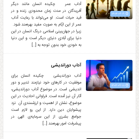
آداب عمر چکیده انسان مانند دیگر
آفریدگان در مدت زمان محدودی زنده و در
۱۴۰۴-۰۹-۱۹
قید حیات است. او می‌تواند با رعایت آداب
عمر از این ایّام به صورت مفید بهره‌مند شود.
زیرا در جهان‌بینی اسلامی درنگ انسان در این
دنیا برای آبادی دنیای دیگر است و این دنیا
به خودی خود بدون توجه به […]
آداب دورانديشى
آداب دورانديشى چکیده انسان برای
موفقیت در کارهای خود نیازمند تدبیر و دور
۱۴۰۴-۰۹-۱۸
اندیشی است. در موضوع آداب دوراندیشی،
آثار آن نیز آمده است. فراوانی احادیث در این
موضوع، نشان از اهمیت و ارزشمندی آن نزد
پیشوایان دین دارد. از این رو لازم است
جوامع بشری از این سرمایه‌ی الهی در
پیشرفت امور بهره‌مند […]