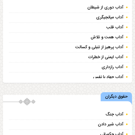
آداب دوری از شیطان
آداب میانجیگری
آداب قلب
آداب همت و تلاش
آداب پرهیز از تنبلی و کسالت
آداب ایمنی از خطرات
آداب رازداری
آداب جهاد با نفس
آداب آرزو
حقوق دیگران
آداب ایمنی از چشم زخم
آداب هدیه
آداب جنگ
آداب مردم داری
آداب شیر دادن
آداب حکمرانی