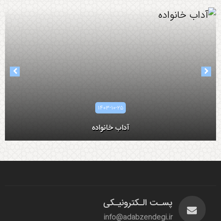
۱۴۰۳-۰۸-۰۵
۱۴۰۳-۱۰-۲۵
آداب همسرداری
آداب خانواده
پسـت الـکترونیـکی
info@adabzendegi.ir