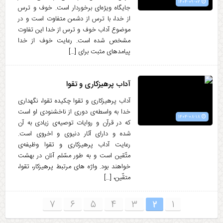
۱۴۰۴-۰۹-۰۲
جایگاه ویژه‌ای برخوردار است. خوف و ترس
از خدا، با ترس از دشمن متفاوت است و در
موضوع آداب خوف و ترس از خدا این تفاوت
مشخص شده است. رعایت خوف از خدا
پیامدهای مثبت برای […]
آداب پرهیزکاری و تقوا
آداب پرهیزکاری و تقوا چکیده تقوا، نگهداری
خدا به واسطه‌ی دوری از ناخشنودی او است
۱۴۰۴-۰۸-۱۸
که در قرآن و روایات توصیه‌ی زیادی به آن
شده و دارای آثار دنیوی و اخروی است.
رعایت آداب پرهیزکاری و تقوا وظیفه‌ی
متّقین است و به طور مسّلم آنان در بهشت
خواهند بود. واژه های مرتبط پرهیزکار، تقوا،
متقّین، […]
۷
۶
۵
۴
۳
۲
۱