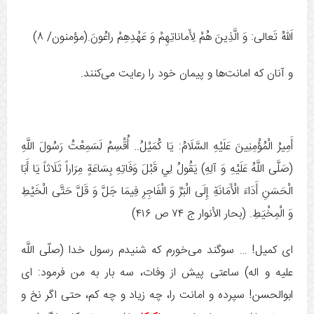
اَللهُ تَعالى:‏ وَ الَّذِينَ هُمْ لِأَماناتِهِمْ وَ عَهْدِهِمْ راعُونَ‏.(مؤمنون/ ۸)
و آنان که امانت‌ها و پیمان خود را رعایت می‌کنند.
أَمِيرُ الْمُؤْمِنِينَ عَلَيْهِ السَّلَامُ: يَا كُمَيْلُ.. أُقْسِمُ لَسَمِعْتُ رَسُولَ اللَّهِ
(صَلَّى اللَّهُ عَلَيْهِ وَ آلِهِ) يَقُولُ لِي قَبْلَ وَفَاتِهِ بِسَاعَةٍ مِرَاراً ثَلَاثاً يَا أَبَا
الْحَسَنِ أَدَاءَ الْأَمَانَةِ إِلَى الْبَرِّ وَ الْفَاجِرِ فِيمَا جَلَّ وَ قَلَّ حَتَّى الْخَيْطِ
وَ الْمِخْيَطِ. (بحار الأنوار ج ‏۷۴ ص ۴۱۶)
ای کمیل! … سوگند می‌خورم که شنیدم رسول خدا (صلّی اللَّه
علیه و اله) ساعتی پیش از وفات، سه بار به من فرمود: ای
ابوالحسن! سپرده و امانت را، چه زیاد و چه کم، حتی اگر نخ و