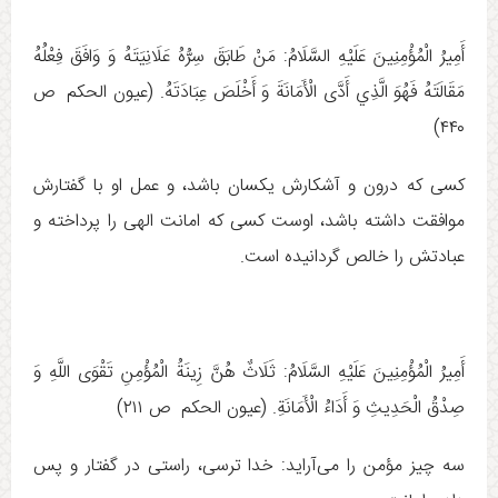
أَمِيرُ الْمُؤْمِنِينَ عَلَيْهِ السَّلَامُ: مَنْ‏ طَابَقَ‏ سِرُّهُ‏ عَلَانِيَتَهُ‏ وَ وَافَقَ فِعْلُهُ
مَقَالَتَهُ فَهُوَ الَّذِي أَدَّى الْأَمَانَةَ وَ أَخْلَصَ‏ عِبَادَتَهُ. (عيون الحكم ص
۴۴۰)
كسى كه درون و آشكارش یكسان باشد، و عمل او با گفتارش
موافقت داشته باشد، اوست كسى كه امانت الهى را پرداخته و
عبادتش را خالص گردانیده است.
أَمِيرُ الْمُؤْمِنِينَ عَلَيْهِ السَّلَامُ: ثَلَاثٌ هُنَّ زِينَةُ الْمُؤْمِنِ تَقْوَى اللَّهِ وَ
صِدْقُ الْحَدِيثِ وَ أَدَاءُ الْأَمَانَةِ. (عيون الحكم ص ۲۱۱)
سه چيز مؤمن را مى‌آرايد: خدا ترسى، راستى در گفتار و پس