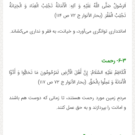
اَلرَسُولُ صَلَّى اللَّهُ عَلَيْهِ وَ آلِهِ:‏‏‏ الْأَمَانَةُ تَجْلِبُ الْغِنَاءَ وَ الْخِيَانَةُ
تَجْلِبُ الْفَقْرَ. (بحار الأنوار ج ‏۷۲ ص ۱۱۴)
امانتداری توانگری می‌آورد، و خیانت، به فقر و نداری می‌کشاند.
۶-۳- رحمت
اَلْكَاظِمُ عَلَيْهِ السَّلَامُ: إِنَّ أَهْلَ الْأَرْضِ لَمَرْحُومُونَ مَا تَحَابُّوا وَ أَدَّوُا
الْأَمَانَةَ وَ عَمِلُوا بِالْحَقِّ. (بحار الأنوار ج ‏۷۲ ص ۱۱۷)
مردمِ زمین مورد رحمت هستند، تا زمانی که دوست هم باشند
و امانت را بپردازند و به حق عمل کنند.