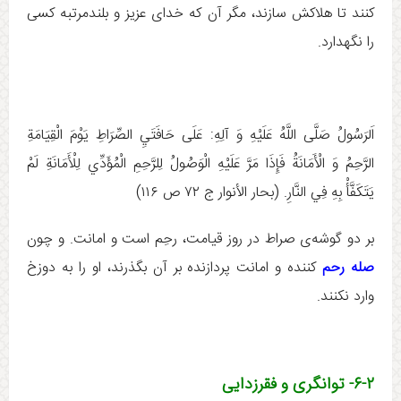
کنند تا هلاکش سازند، مگر آن که خدای عزیز و بلندمرتبه کسی
را نگهدارد.
اَلرَسُولُ صَلَّى اللَّهُ عَلَيْهِ وَ آلِهِ:‏‏ عَلَى حَافَتَيِ الصِّرَاطِ يَوْمَ الْقِيَامَةِ
الرَّحِمُ وَ الْأَمَانَةُ فَإِذَا مَرَّ عَلَيْهِ الْوَصُولُ لِلرَّحِمِ الْمُؤَدِّي لِلْأَمَانَةِ لَمْ
يَتَكَفَّأْ بِهِ فِي النَّارِ. (بحار الأنوار ج ‏۷۲ ص ۱۱۶)
بر دو گوشه‌ی صراط در روز قیامت، رحِم است و امانت. و چون
صله رحم
کننده و امانت پردازنده بر آن بگذرند، او را به دوزخ
وارد نکنند.
۶-۲- توانگری و فقرزدایی