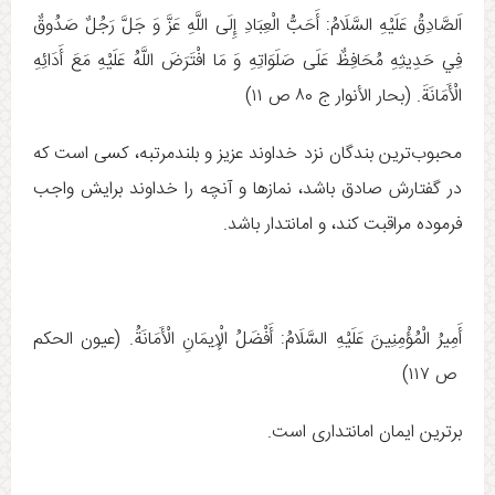
اَلصَّادِقُ عَلَيْهِ السَّلَامُ: أَحَبُّ الْعِبَادِ إِلَى اللَّهِ عَزَّ وَ جَلَّ رَجُلٌ صَدُوقٌ
فِي حَدِيثِهِ مُحَافِظٌ عَلَى صَلَوَاتِهِ وَ مَا افْتَرَضَ اللَّهُ عَلَيْهِ مَعَ أَدَائِهِ
الْأَمَانَةَ. (بحار الأنوار ج ‏۸۰ ص ۱۱)
محبوب‌ترین بندگان نزد خداوند عزیز و بلندمرتبه، کسی است که
در گفتارش صادق باشد، نمازها و آنچه را خداوند برایش واجب
فرموده مراقبت کند، و امانتدار باشد.
أَمِيرُ الْمُؤْمِنِينَ عَلَيْهِ السَّلَامُ: أَفْضَلُ الْإِيمَانِ الْأَمَانَةُ. (عيون الحكم
ص ۱۱۷)
برترين ايمان امانتدارى است.