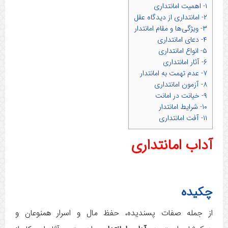
۱- اهمیت امانتداری
۲- امانتداری از دیدگاه عقل
۳- ویژگی‌ها و مقام امانتدار
۴- دعای امانتداری
۵- انواع امانتداری
۶- آثار امانتداری
۷- عدم تهمت به امانتدار
۸- آزمون امانتداری
۹- خیانت در امانت
۱۰- شرایط امانتدار
۱۱- آفت امانتداری
آداب
امانتداری
چکیده
از جمله صفات پسندیده، حفظ مال و اسرار همنوعان و