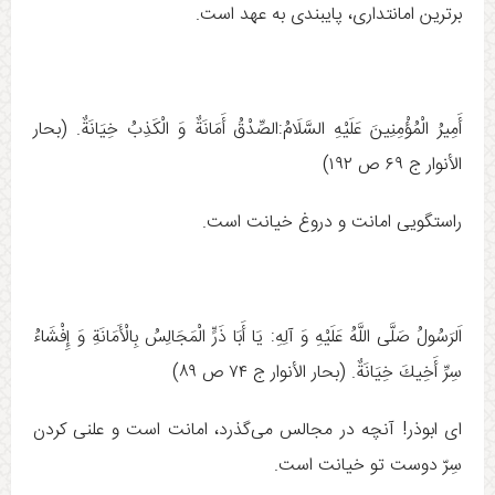
برترين امانتدارى، پايبندى به عهد است.
أَمِيرُ الْمُؤْمِنِينَ عَلَيْهِ السَّلَامُ:الصِّدْقُ أَمَانَةٌ وَ الْكَذِبُ خِيَانَةٌ. (بحار
الأنوار ج ‏۶۹ ص ۱۹۲)
راستگویی امانت و دروغ خیانت است.
اَلرَسُولُ صَلَّى اللَّهُ عَلَيْهِ وَ آلِهِ:‏‏ يَا أَبَا ذَرٍّ الْمَجَالِسُ بِالْأَمَانَةِ وَ إِفْشَاءُ
سِرِّ أَخِيكَ خِيَانَةٌ. (بحار الأنوار ج ‏۷۴ ص ۸۹)
ای ابوذر! آنچه در مجالس می‌گذرد، امانت است و علنی کردن
سِرّ دوست تو خیانت است.