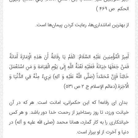
الحكم ص ۴۶۹ )
از بهترين امانتدارى‌ها، رعايت كردن پيمان‌ها است.
أَمِيرُ الْمُؤْمِنِينَ عَلَيْهِ السَّلَامُ: اعْلَمْ يَا رِفَاعَةُ أَنَ‏ هَذِهِ‏ الْإِمَارَةَ أَمَانَةٌ
فَمَنْ جَعَلَهَا خِيَانَةً فَعَلَيْهِ لَعْنَةُ اللَّهِ إِلَى يَوْمِ الْقِيَامَةِ وَ مَنِ اسْتَعْمَلَ
خَائِناً فَإِنَّ مُحَمَّداً (صَلَّى اللَّهُ عَلَيْهِ وَ آلِهِ) بَرِي‏ءٌ مِنْهُ فِي الدُّنْيَا وَ
الْآخِرَة.(دعائم الإسلام ج ٢ ص ٥٣١)
بدان ای رفاعه! که اين حکمرانی، امانت است. هر که در آن
خيانت ورزد، تا روز رستاخيز از رحمت خدا دور باشد. و هر کس
خيانتکاری را به کار گمارد، همانا محمد (صلی الله علیه و آله) در
دنيا و آخرت از او بيزار است.