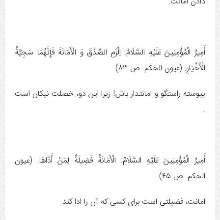
دادن امانت.
أَمِيرُ الْمُؤْمِنِينَ عَلَيْهِ السَّلَامُ: اِلْزَمِ الصِّدْقَ وَ الْأَمَانَةَ فَإِنَّهُمَا سَجِيَّةُ
الْأَخْيَارِ. (عيون الحكم ص ۸۳)
پيوسته راستگو و امانتدار باش! زيرا اين دو، خصلت نيكان است
.
أَمِيرُ الْمُؤْمِنِينَ عَلَيْهِ السَّلَامُ: الْأَمَانَةُ فَضِيلَةٌ لِمَنْ‏ أَدَّاهَا. (عيون
الحكم ص ۴۵)
امانت، فضیلتی است براى كسى كه آن را ادا كند.