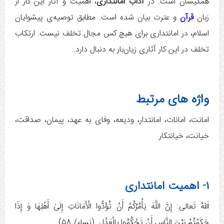
همکیشان است. در
آداب امانتداری
، اهمیت و آثار این کار از
زبان
قرآن
و عترت بیان شده است. مطابق توصیه‌ی پیشوایان
اسلام، در امانتداری برای هیچ کس مجال تخلف نیست. ارتکاب
تخلف در این کار آثاری زیان‌بار به دنبال دارد.
واژه های مرتبط
امانت، امانات، امانتدار، ودیعه، وفای به عهد، پیمان، صداقت،
خیانت، خیانتکار
۱- اهمیت امانتداری
اَللهُ تَعالى:‏ إِنَّ اللَّهَ يَأْمُرُكُمْ أَنْ تُؤَدُّوا الْأَمَانَاتِ إِلَىٰ أَهْلِهَا وَ إِذَا
حَكَمْتُمْ بَيْنَ النَّاسِ أَنْ تَحْكُمُوا بِالْعَدْلِ. (نساء/ ۵۸)