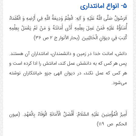
۵- انواع امانتداری
اَلرَسُولُ صَلَّى اللَّهُ عَلَيْهِ وَ آلِهِ:‏‏‏ الْعِلْمُ وَدِيعَةُ اللَّهِ فِي أَرْضِهِ وَ الْعُلَمَاءُ
أُمَنَاؤُهُ عَلَيْهِ فَمَنْ عَمِلَ بِعِلْمِهِ أَدَّى أَمَانَتَهُ‏ وَ مَنْ لَمْ يَعْمَلْ بِعِلْمِهِ
كُتِبَ فِي دِيوَانِ الْخَائِنِينَ. (بحار الأنوار ج ‏۲ ص ۳۶)
دانش، امانت خدا در زمین و دانشمندان، امانتداران آن هستند.
پس هر کس که به دانشش عمل کند، امانتش را ادا کرده است و
هر کس که عمل نکند، در دیوان الهی جزو خیانتکاران نوشته
می‌شود.
أَمِيرُ الْمُؤْمِنِينَ عَلَيْهِ السَّلَامُ: أَفْضَلُ الْأَمَانَةِ الْوَفَاءُ بِالْعَهْدِ. (عيون
الحكم ص ۱۱۹)