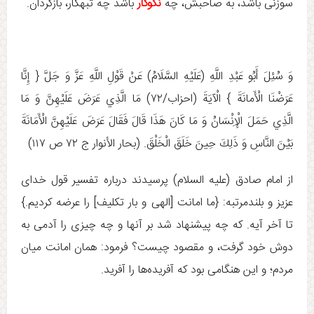
سوزنی باشد، به صاحبش، چه
نکوکار
باشد چه تبهکار، بازگردان.
وَ سُئِلَ أَبُو عَبْدِ اللَّهِ (عَلَيْهِ السَّلَامُ) عَنْ قَوْلِ اللَّهِ عَزَّ وَ جَلَّ { إِنَّا
عَرَضْنَا الْأَمانَةَ } الْآيَةَ (احزاب/۷۲) مَا الَّذِي عَرَضَ عَلَيْهِنَّ وَ مَا
الَّذِي حَمَلَ الْإِنْسَانُ وَ مَا كَانَ هَذَا قَالَ فَقَالَ عَرَضَ عَلَيْهِنَّ الْأَمَانَةَ
بَيْنَ النَّاسِ وَ ذَلِكَ حِينَ خَلَقَ الْخَلْقَ. (بحار الأنوار ج ‏۷۲ ص ۱۱۷)
از امام صادق (علیه السلام) پرسیدند درباره تفسیر قول خدای
عزیز و بلندمرتبه: {ما امانت [الهى و بار تكليف‌] را عرضه كرديم.}
تا آخر آیه. که چه پیشنهاد شد بر آنها و چه چیزی را آدمی به
دوش خود گرفت، و مقصود چیست؟ فرمود: همان امانت میان
مردم؛ و این هنگامی بود که آفریده‌ها را آفرید.