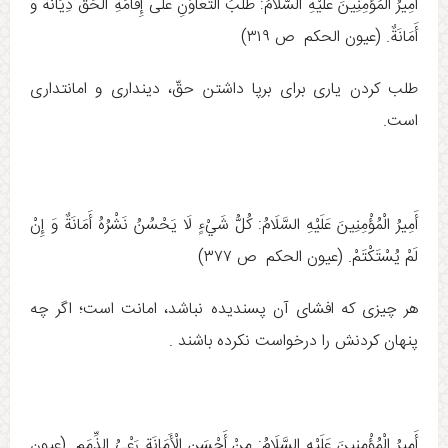
أَمِيرُ الْمُؤْمِنِينَ عَلَيْهِ السَّلَامُ: طَلَبُ التَّعَاوُنِ عَلَى إِقَامَةِ الْحَقِّ دِيَانَةٌ وَ
أَمَانَةٌ. (عيون الحكم ص ۳۱۹)
طلب كردن يارى برای برپا داشتن حقّ، ديندارى و امانتداری
است‏.
أَمِيرُ الْمُؤْمِنِينَ عَلَيْهِ السَّلَامُ: كُلُّ شَيْ‏ءٍ لَا يَحْسُنُ نَشْرُهُ أَمَانَةٌ وَ إِنْ
لَمْ يُسْتَكْتَمْ. (عيون الحكم ص ۳۷۷)
هر چيزى كه افشاى آن پسنديده نباشد، امانت است؛ اگر چه
پنهان كردنش را درخواست نكرده باشند .
أَمِيرُ الْمُؤْمِنِينَ عَلَيْهِ السَّلَامُ: مِنْ أَحْسَنِ الْأَمَانَةِ رَعْيُ الذِّمَمِ. (عيون