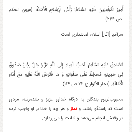
أَمِيرُ الْمُؤْمِنِينَ عَلَيْهِ السَّلَامُ: رَأْسُ الْإِسْلَامِ الْأَمَانَةُ. (عيون الحكم
ص ۲۶۴)
سرآمدِ [آثار] اسلام، امانتدارى است.
اَلصَّادِقُ عَلَيْهِ السَّلَامُ: أَحَبُّ الْعِبَادِ إِلَى اللَّهِ عَزَّ وَ جَلَّ رَجُلٌ صَدُوقٌ
فِي حَدِيثِهِ مُحَافِظٌ عَلَى صَلَوَاتِهِ وَ مَا افْتَرَضَ اللَّهُ عَلَيْهِ مَعَ أَدَاءِ
الْأَمَانَةِ. (بحار الأنوار ج ‏۷۲ ص ۱۱۴)
محبوب‌ترین بندگان به درگاه خدای عزیز و بلندمرتبه، مردی
است که راستگو باشد، و
نماز
و هر چه را خدا بر او واجب کرده
در وقتش انجام می‌دهد و امانت را می‌پردازد.