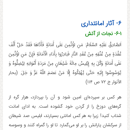
۶- آثار امانتداری
۶-۱- نجات از آتش
اَلصَّادِقُ عَلَيْهِ السَّلَامُ: مَنِ اؤْتُمِنَ عَلَى أَمَانَةٍ فَأَدَّاهَا فَقَدْ حَلَّ أَلْفَ
عُقْدَةٍ مِنْ عُنُقِهِ مِنْ عُقَدِ النَّارِ فَبَادِرُوا بِأَدَاءِ الْأَمَانَةِ فَإِنَّ مَنِ اؤْتُمِنَ
عَلَى أَمَانَةٍ وَكَّلَ بِهِ إِبْلِيسُ مِائَةَ شَيْطَانٍ مِنْ مَرَدَةِ أَعْوَانِهِ لِيُضِلُّوهُ وَ
يُوَسْوِسُوا إِلَيْهِ حَتَّى يُهْلِكُوهُ إِلَّا مَنْ عَصَمَ اللَّهُ عَزَّ وَ جَلَ‏. (بحار
الأنوار ج ‏۷۲ ص ۱۱۴)
هر کس بر سپرده‌ای امین شود و آن را بپردازد، هزار گره از
گره‌های دوزخ را از گردن خود گشوده است. به ادای امانت
شتاب کنید! زیرا به هر کس امانتی بسپارند، ابلیس صد شیطان
از سرکشان یارانش را بر او می‌گمارد تا او را گمراه کنند و وسوسه