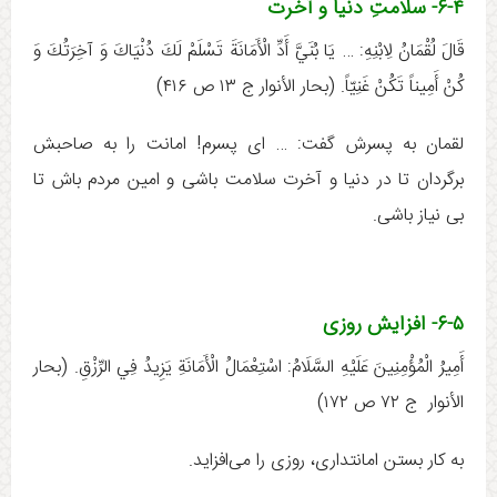
۶-۴- سلامتِ دنیا و آخرت
قَالَ لُقْمَانُ لِابْنِهِ: … يَا بُنَيَّ أَدِّ الْأَمَانَةَ تَسْلَمْ لَكَ دُنْيَاكَ وَ آخِرَتُكَ وَ
كُنْ أَمِيناً تَكُنْ غَنِيّاً. (بحار الأنوار ج ‏۱۳ ص ۴۱۶)
لقمان به پسرش گفت: … ای پسرم! امانت را به صاحبش
برگردان تا در دنیا و آخرت سلامت باشی و امین مردم باش تا
بی نیاز باشی.
۶-۵- افزایش روزی
أَمِيرُ الْمُؤْمِنِينَ عَلَيْهِ السَّلَامُ: اسْتِعْمَالُ الْأَمَانَةِ يَزِيدُ فِي الرِّزْقِ‏. (بحار
الأنوار ج ‏۷۲ ص ۱۷۲)
به کار بستن امانتداری، روزی را می‌افزاید.