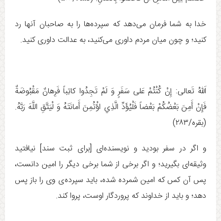
خدا به شما فرمان مى‌دهد كه سپرده‌ها را به صاحبان آنها رد
كنيد؛ و چون ميان مردم داورى مى‌كنيد، به عدالت داورى كنيد.
اَللهُ تَعالى:‏ إِنْ كُنْتُمْ عَلى‏ سَفَرٍ وَ لَمْ تَجِدُوا كاتِباً فَرِهانٌ مَقْبُوضَةٌ
فَإِنْ أَمِنَ بَعْضُكُمْ بَعْضاً فَلْيُؤَدِّ الَّذِي اؤْتُمِنَ أَمانَتَهُ وَ لْيَتَّقِ اللَّهَ رَبَّهُ.
(بقره/۲۸۳)
و اگر در سفر بوديد و نويسنده‌اى [برای ثبت سند] نيافتيد
وثيقه‌اى بگيريد؛ و اگر برخى از شما برخى ديگر را امين دانست،
پس آن كس كه امين شمرده شده، بايد سپرده‌ی وى را باز پس
دهد؛ و بايد از خداوند كه پروردگار اوست، پروا كند.