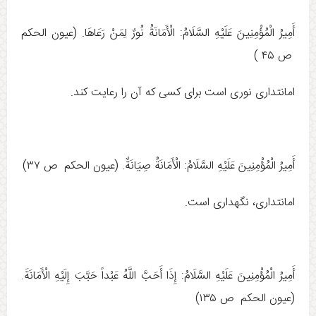
أَمِيرُ الْمُؤْمِنِينَ عَلَيْهِ السَّلَامُ: الْأَمَانَةُ نُورٌ لِمَنْ رَعَاهَا. (عيون الحكم
ص ۴۵ )
امانتدارى نوری است براى کسى که آن را رعایت کند.
أَمِيرُ الْمُؤْمِنِينَ عَلَيْهِ السَّلَامُ: الْأَمَانَةُ صِيَانَةٌ. (عيون الحكم ص ۳۷)
امانتدارى، نگهدارى است.
أَمِيرُ الْمُؤْمِنِينَ عَلَيْهِ السَّلَامُ: إِذَا أَحَبَّ اللَّهُ عَبْداً حَبَّبَ إِلَيْهِ الْأَمَانَةَ.
(عيون الحكم ص ۱۳۵)