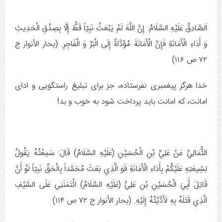
اَلصَّادِقُ عَلَيْهِ السَّلَامُ: إِنَّ اللَّهَ لَمْ يَبْعَثْ نَبِيّاً قَطُّ إِلَّا بِصِدْقِ الْحَدِيثِ
وَ أَدَاءِ الْأَمَانَةِ فَإِنَّ الْأَمَانَةَ مُؤَدَّاةٌ إِلَى الْبَرِّ وَ الْفَاجِرِ. (بحار الأنوار ج
خدا هرگز پیغمبری نفرستاده، جز برای تبلیغ راستگویی و ادای
امانت، که امانت باید پرداخت شود به خوب و بد!
الثُّمَالِيِّ عَنْ عَلِيِّ بْنِ الْحُسَيْنِ (عَلَيْهِ السَّلَامُ) قَالَ: سَمِعْتُهُ يَقُولُ
لِشِيعَتِهِ عَلَيْكُمْ بِأَدَاءِ الْأَمَانَةِ فَوَ الَّذِي بَعَثَ مُحَمَّداً بِالْحَقِّ نَبِيّاً لَوْ أَنَّ
قَاتِلَ أَبِيَ الْحُسَيْنِ بْنِ عَلِيٍّ (عَلَيْهِ السَّلَامُ) ائْتَمَنَنِي عَلَى السَّيْفِ
الَّذِي قَتَلَهُ بِهِ لَأَدَّيْتُهُ إِلَيْهِ‏. (بحار الأنوار ج ‏۷۲ ص ۱۱۴)