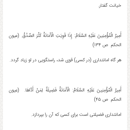
خیانت گفتار.
أَمِيرُ الْمُؤْمِنِينَ عَلَيْهِ السَّلَامُ: إِذَا قَوِيَتِ‏ الْأَمَانَةُ كَثُرَ الصِّدْقُ‏. (عيون
الحكم ص ۱۳۴)
هر گاه امانتدارى (در كسى) قوى شد، راستگویى در او زیاد گردد.
أَمِيرُ الْمُؤْمِنِينَ عَلَيْهِ السَّلَامُ: الْأَمَانَةُ فَضِيلَةٌ لِمَنْ‏ أَدَّاهَا. (عيون
الحكم ص ۴۵)
امانتدارى فضیلتى است براى كسى كه آن را بپردازد.