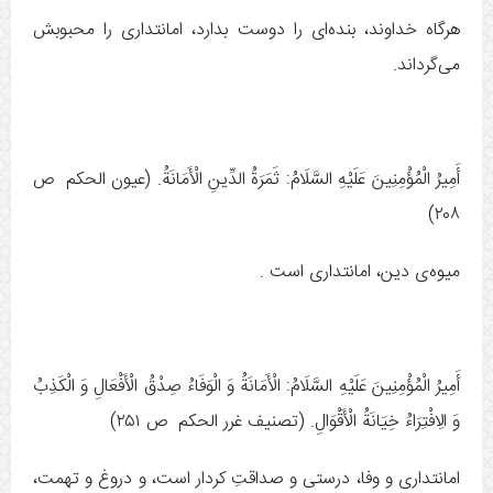
هرگاه خداوند، بنده‌اى را دوست بدارد، امانتدارى را محبوبش
مى‌گرداند.
أَمِيرُ الْمُؤْمِنِينَ عَلَيْهِ السَّلَامُ: ثَمَرَةُ الدِّينِ الْأَمَانَةُ. (عيون الحكم ص
۲۰۸)
ميوه‌ی دين، امانتدارى است .
أَمِيرُ الْمُؤْمِنِينَ عَلَيْهِ السَّلَامُ: الْأَمَانَةُ وَ الْوَفَاءُ صِدْقُ‏ الْأَفْعَالِ‏ وَ الْكَذِبُ
وَ الِافْتِرَاءُ خِيَانَةُ الْأَقْوَالِ. (تصنيف غرر الحكم ص ۲۵۱)
امانتدارى و وفا، درستى و صداقتِ كردار است، و دروغ و تهمت،