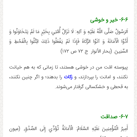
۶-۶- خیر و خوشی
اَلرَسُولُ صَلَّى اللَّهُ عَلَيْهِ وَ آلِهِ:‏‏ لَا تَزَالُ أُمَّتِي بِخَيْرٍ مَا لَمْ يَتَخَاوَنُوا وَ
أَدَّوُا الْأَمَانَةَ وَ آتَوُا الزَّكَاةَ فَإِذَا لَمْ يَفْعَلُوا ذَلِكَ ابْتُلُوا بِالْقَحْطِ وَ
السِّنِينَ‏. (بحار الأنوار ج ‏۷۲ ص ۱۷۲)
پیوسته امّت من در خوشی هستند، تا زمانی که به هم خیانت
نکنند، و امانت را بپردازند، و
زکات
را بدهند؛ و اگر چنین نکنند،
به قحطی و خشکسالی گرفتار می‌شوند.
۶-۷- صداقت
أَمِيرُ الْمُؤْمِنِينَ عَلَيْهِ السَّلَامُ: الْأَمَانَةُ تُؤَدِّي إِلَى الصِّدْقِ. (عيون