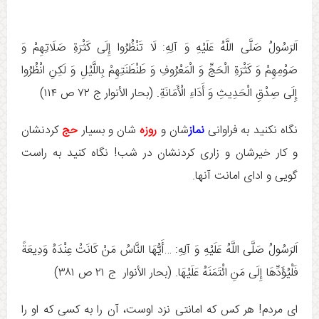
اَلرَسُولُ صَلَّى اللَّهُ عَلَيْهِ وَ آلِهِ:‏‏ لَا تَنْظُرُوا إِلَى كَثْرَةِ صَلَاتِهِمْ وَ
صَوْمِهِمْ وَ كَثْرَةِ الْحَجِّ وَ الْمَعْرُوفِ وَ طَنْطَنَتِهِمْ بِاللَّيْلِ وَ لَكِنِ انْظُرُوا
إِلَى صِدْقِ الْحَدِيثِ وَ أَدَاءِ الْأَمَانَةِ. (بحار الأنوار ج ‏۷۲ ص ۱۱۴)
نگاه نکنید به فراوانی
نماز
شان و
روزه
شان و بسیار
حج
کردنشان
و کار خیرشان و زاری کردنشان در شب! نگاه کنید به راست
گویی و ادای امانت آنها.
اَلرَسُولُ صَلَّى اللَّهُ عَلَيْهِ وَ آلِهِ:‏‏ …أَيُّهَا النَّاسُ‏ مَنْ‏ كَانَتْ‏ عِنْدَهُ‏ وَدِيعَةً
فَلْيُؤَدِّهَا إِلَى‏ مَنِ‏ ائْتَمَنَهُ‏ عَلَيْهَا. (بحار الأنوار ج ‏۲۱ ص ۳۸۱)
اى مردم! هر كس كه امانتى نزد اوست، آن را به کسی که او را