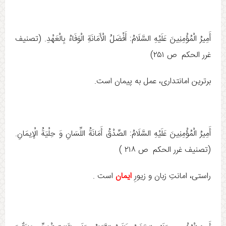
أَمِيرُ الْمُؤْمِنِينَ عَلَيْهِ السَّلَامُ: أَفْضَلُ‏ الْأَمَانَةِ الْوَفَاءُ بِالْعَهْدِ. (تصنيف
غرر الحكم ص ۲۵۱)
برترین امانتدارى، عمل به پیمان است.
أَمِيرُ الْمُؤْمِنِينَ عَلَيْهِ السَّلَامُ: الصِّدْقُ‏ أَمَانَةُ اللِّسَانِ‏ وَ حِلْيَةُ الْإِيمَانِ.
‏(تصنيف غرر الحكم ص ۲۱۸ )
راستى، امانتِ زبان و زيورِ
ايمان
است .