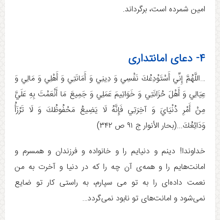
امین شمرده است، برگرداند.
۴- دعای امانتداری
…اللَّهُمَّ إِنِّي أَسْتَوْدِعُكَ نَفْسِي وَ دِينِي وَ أَمَانَتِي‏ وَ أَهْلِي وَ مَالِي وَ
عِيَالِي وَ أَهْلَ حُزَانَتِي وَ خَوَاتِيمَ عَمَلِي وَ جَمِيعَ مَا أَنْعَمْتَ بِهِ عَلَيَّ
مِنْ أَمْرِ دُنْيَايَ وَ آخِرَتِي فَإِنَّهُ لَا يَضِيعُ مَحْفُوظُكَ وَ لَا تَرْزَأُ
وَدَائِعُكَ..‏.(بحار الأنوار ج ‏۹۱ ص ۳۴۲)
خداوندا! دینم و دنیایم را و خانواده و فرزندان و همسرم و
امانت‌هایم را و همه‌ی آن چه را که در دنیا و آخرت به من
نعمت داده‌ای را به تو می سپارم، به راستی کار تو ضایع
نمی‌شود و امانت‌های تو نابود نمی‌گردد…