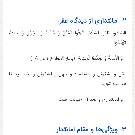
۲- امانتداری از دیدگاه عقل
اَلصَّادِقُ عَلَيْهِ السَّلَامُ: اعْرِفُوا الْعَقْلَ وَ جُنْدَهُ وَ الْجَهْلَ وَ جُنْدَهُ
تَهْتَدُوا…
…وَ الْأَمَانَةُ وَ ضِدَّهَا الْخِيَانَة. (بحار الأنوار ج ‏۱ ص ۱۰۹)
عقل و لشکرش را بشناسید و جهل و لشکرش را بشناسید تا
هدایت شوید…
…و امانتداری و ضد آن خیانت است.
۳- ویژگی‌ها و مقام امانتدار