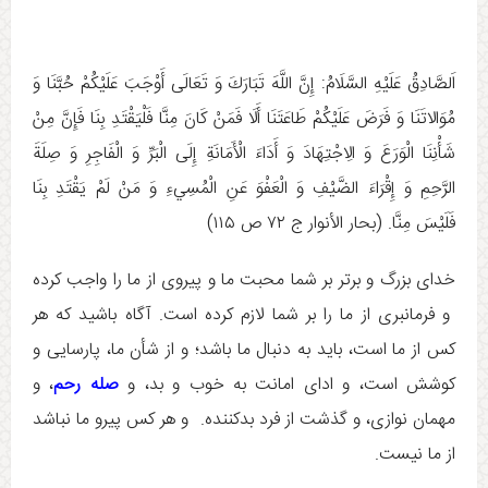
اَلصَّادِقُ عَلَيْهِ السَّلَامُ: إِنَّ اللَّهَ تَبَارَكَ وَ تَعَالَى أَوْجَبَ عَلَيْكُمْ حُبَّنَا وَ
مُوَالاتَنَا وَ فَرَضَ عَلَيْكُمْ طَاعَتَنَا أَلَا فَمَنْ كَانَ مِنَّا فَلْيَقْتَدِ بِنَا فَإِنَّ مِنْ
شَأْنِنَا الْوَرَعَ وَ الِاجْتِهَادَ وَ أَدَاءَ الْأَمَانَةِ إِلَى الْبَرِّ وَ الْفَاجِرِ وَ صِلَةَ
الرَّحِمِ وَ إِقْرَاءَ الضَّيْفِ وَ الْعَفْوَ عَنِ الْمُسِي‏ءِ وَ مَنْ لَمْ يَقْتَدِ بِنَا
فَلَيْسَ مِنَّا. (بحار الأنوار ج ‏۷۲ ص ۱۱۵)
خدای بزرگ و برتر بر شما محبت ما و پیروی از ما را واجب کرده
و فرمانبری از ما را بر شما لازم کرده است. آگاه باشید که هر
کس از ما است، باید به دنبال ما باشد؛ و از شأن ما، پارسایی و
کوشش است، و ادای امانت به خوب و بد، و
صله رحم
، و
مهمان نوازی، و گذشت از فرد بدکننده. و هر کس پیرو ما نباشد
از ما نیست.