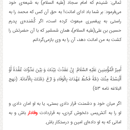
ثمالی: شنیدم که امام سجاد (علیه السلام) به شیعه‌ی خود
می‌فرمود: بر شما باد ادای امانت! به حق آن کس که محمد را به
راستی به پیغمبری مبعوث کرده است، اگر کُشنده‌ی پدرم
حسین بن علی(علیه السلام)، همان شمشیر که با آن حضرتش را
کشت به من امانت دهد، آن را به وی بازمی‌گردانم.
أَمِيرُ الْمُؤْمِنِينَ عَلَيْهِ السَّلَامُ: إِنْ‏ عَقَدْتَ‏ بَيْنَكَ‏ وَ بَيْنَ‏ عَدُوِّكَ‏ عُقْدَةً أَوْ
أَلْبَسْتَهُ مِنْكَ ذِمَّةً فَحُطْ عَهْدَكَ بِالْوَفَاءِ وَ ارْعَ ذِمَّتَكَ بِالْأَمَانَة. (نهج
البلاغه نامه ۵۳)
اگر ميان خود و دشمنت قرار دادى بستى، يا به او امان دادى و
او را به آتش‌بس دلخوش كردى، به قراردادت
وفادار
باش و به
امانى كه به او داده‌اى امين و درستكار باش.