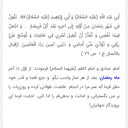
أَبِي عَبْدِ اللَّهِ (عَلَيْهِ السَّلَامُ) وَ أَبِي إِبْرَاهِيمَ (عَلَيْهِ السَّلَامُ) قَالا: تَقُولُ
فِي شَهْرِ رَمَضَانَ مِنْ أَوَّلِهِ إِلَى آخِرِهِ بَعْدَ كُلِّ فَرِيضَةٍ: … وَ اجْعَلْ
فِيمَا تَقْضِي وَ تُقَدِّرُ أَنْ تُطِيلَ عُمُرِي فِي طَاعَتِكَ وَ تُوَسِّعَ عَلَيَّ
رِزْقِي وَ تُؤَدِّيَ عَنِّي أَمَانَتِي وَ دَيْنِي آمِينَ رَبَّ الْعَالَمِينَ‏. (إقبال
بالأعمال ج ‏۱ ص ۷۹ )
امام صادق و امام كاظم (عليهما السلام) فرمودند: از اوّل تا آخر
ماه رمضان
، بعد از هر نماز واجب بگو: و جزو قضا و قدر خود
مقرّر فرما كه عمر مرا در انجام طاعتت طولانى کرده و روزى‌ات را
بر من بگسترانى و امانت و بدهى‌ام را ادا كنى. اجابت فرما اى
پروردگار جهانيان!