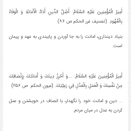
أَمِيرُ الْمُؤْمِنِينَ عَلَيْهِ السَّلَامُ: أَصْلُ‏ الدِّينِ‏ أَدَاءُ الْأَمَانَةِ وَ الْوَفَاءُ
بِالْعُهُودِ. (تصنيف غرر الحكم ص ۸۶)
بنياد دينداری، امانت را به جا آوردن و پايبندی به عهد و پيمان
است.
أَمِيرُ الْمُؤْمِنِينَ عَلَيْهِ السَّلَامُ: ….وَ أَحْرِزْ دِينَكَ وَ أَمَانَتَكَ‏ بِإِنْصَافِكَ
مِنْ نَفْسِكَ وَ الْعَمَلِ بِالْعَدْلِ فِي رَعِيَّتِكَ. (عيون الحكم ص ۲۵۶)
… دین و امانت خود را نگهدار، با انصاف در خویشتن و عمل
كردن به عدل در میان مردم.