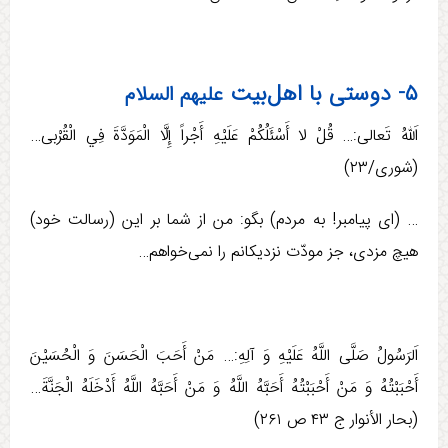
۵- دوستی با اهل‌بیت
علیهم السلام
اَللهُ تَعالی:… قُلْ لا أَسْئَلُكُمْ عَلَيْهِ أَجْراً إِلَّا الْمَوَدَّةَ فِي الْقُرْبی‏…
(شوری/۲۳)
… (ای پيامبر! به مردم) بگو: من از شما بر اين (رسالت خود)
هيچ مزدی، جز مودّت نزديكانم را نمی‌‏خواهم…
اَلرَسُولُ صَلَّی اللَّهُ عَلَيْهِ وَ آلِهِ:‏‏… مَنْ‏ أَحَبَ‏ الْحَسَنَ‏ وَ الْحُسَيْنَ‏
أَحْبَبْتُهُ‏ وَ مَنْ‏ أَحْبَبْتُهُ‏ أَحَبَّهُ اللَّهُ وَ مَنْ أَحَبَّهُ اللَّهُ أَدْخَلَهُ الْجَنَّةَ…
(بحار الأنوار ج ‏۴۳ ص ۲۶۱)