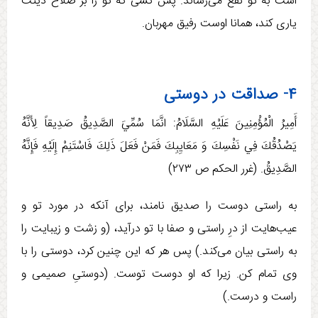
است به تو نفع می‏‌رساند. پس كسی كه تو را بر صلاح دينت
ياری كند، همانا اوست رفيق مهربان.
۴- صداقت در دوستی
أَمِيرُ الْمُؤْمِنِينَ عَلَيْهِ السَّلَامُ: انَّمَا سُمِّيَ‏ الصَّدِيقُ‏ صَدِيقاً لِأَنَّهُ‏
يَصْدُقُكَ فِي نَفْسِكَ وَ مَعَايِبِكَ فَمَنْ فَعَلَ ذَلِكَ فَاسْتَنِمْ إِلَيْهِ فَإِنَّهُ
الصَّدِيقُ. (غرر الحکم ص ۲۷۳)
به راستی دوست را صديق نامند، برای آنكه در مورد تو و
عيب‌هايت از درِ راستی و صفا با تو درآيد، (و زشت و زيبايت را
به راستی بيان می‌کند.) پس هر که این چنین کرد، دوستی را با
وی تمام کن. زیرا که او دوست توست. (دوستیِ صميمی و
راست و درست.)