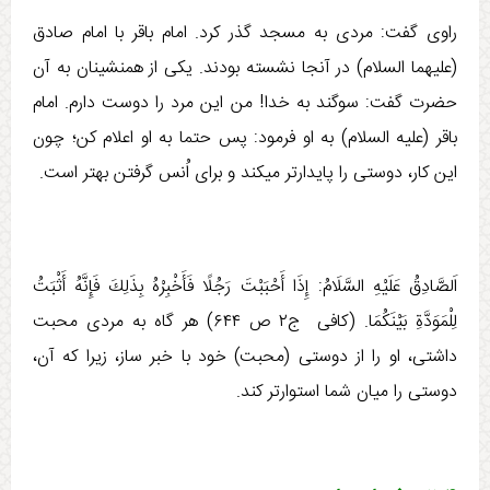
راوی گفت: مردی به مسجد گذر کرد. امام باقر با امام صادق
(علیهما السلام) در آنجا نشسته بودند. یکی از همنشینان به آن
حضرت گفت: سوگند به خدا! من این مرد را دوست دارم. امام
باقر (علیه السلام) به او فرمود: پس حتما به او اعلام کن؛ چون
این کار، دوستی را پایدارتر می­کند و برای اُنس گرفتن بهتر است.
اَلصَّادِقُ عَلَيْهِ السَّلَامُ: إِذَا أَحْبَبْتَ رَجُلًا فَأَخْبِرْهُ بِذَلِكَ فَإِنَّهُ أَثْبَتُ
لِلْمَوَدَّةِ بَيْنَكُمَا. (كافی ج‏۲ ص ۶۴۴) هر گاه به مردی محبت
داشتی، او را از دوستی (محبت) خود با خبر ساز، زيرا كه آن،
دوستی را ميان شما استوارتر كند.