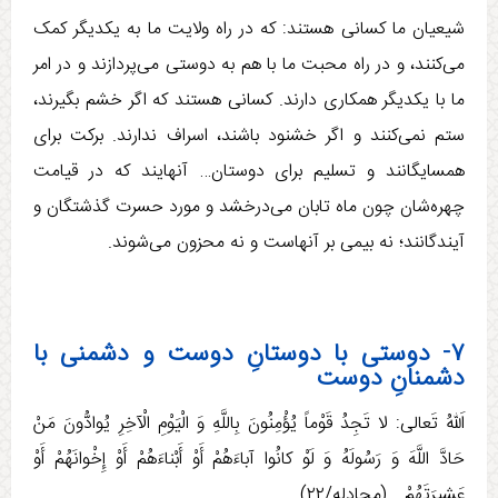
شیعیان ما کسانی هستند: که در راه ولایت ما به یکدیگر کمک
می‌کنند، و در راه محبت ما با هم به دوستی می‌پردازند و در امر
ما با یکدیگر همکاری دارند. کسانی هستند که اگر خشم بگیرند،
ستم نمی‌کنند و اگر خشنود باشند، اسراف ندارند. برکت برای
همسایگانند و تسلیم برای دوستان… آنهایند که در قیامت
چهره‌شان چون ماه تابان می‌درخشد و مورد حسرت گذشتگان و
آیندگانند؛ نه بیمی بر آنهاست و نه محزون می‌شوند.
۷- دوستی با دوستانِ دوست و دشمنی با
دشمنانِ دوست
اَللهُ تَعالی: لا تَجِدُ قَوْماً يُؤْمِنُونَ بِاللَّهِ وَ الْيَوْمِ الْآخِرِ يُوادُّونَ مَنْ
حَادَّ اللَّهَ وَ رَسُولَهُ وَ لَوْ كانُوا آباءَهُمْ أَوْ أَبْناءَهُمْ أَوْ إِخْوانَهُمْ أَوْ
عَشِيرَتَهُمْ‏… (مجادله/۲۲)