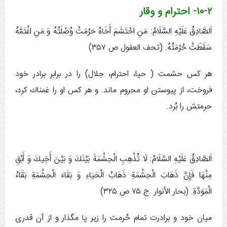
۱۰-۲- احترام و وقار
اَلصَّادِقُ عَلَيْهِ السَّلَامُ: مَنِ‏ احْتَشَمَ‏ أَخَاهُ‏ حَرُمَتْ وُصْلَتُهُ وَ مَنِ اغْتَمَّهُ
سَقَطَتْ حُرْمَتُهُ. (تحف العقول ص ۳۵۷)
هر كس حشمت ( حیا، احترام، جلال) را در برابر برادر خود
فروخت، از پيوستن او محروم ماند. و هر كس او را غمناك كرد،
حرمتش را بُرد.
اَلصَّادِقُ عَلَيْهِ السَّلَامُ: لَا تُذْهِبِ‏ الْحِشْمَةَ بَيْنَكَ وَ بَيْنَ أَخِيكَ وَ أَبْقِ
مِنْهَا فَإِنَّ ذَهَابَ الْحِشْمَةِ ذَهَابُ الْحَيَاءِ وَ بَقَاءَ الْحِشْمَةِ بَقَاءُ
الْمَوَدَّةِ. (بحار الأنوار ج ‏۷۵ ص ۳۲۵)
میان خود و برادرت تمام حُرمت را زیر پا مگذار و از آن قدری