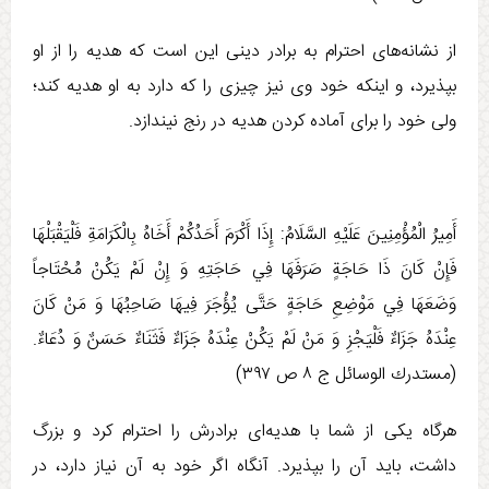
از نشانه‌های احترام به برادر دینی این است که هدیه را از او
بپذیرد، و اینکه خود وی نیز چیزی را که دارد به او هدیه کند؛
ولی خود را برای آماده کردن هدیه در رنج نیندازد.
أَمِيرُ الْمُؤْمِنِينَ عَلَيْهِ السَّلَامُ: إِذَا أَكْرَمَ‏ أَحَدُكُمْ‏ أَخَاهُ‏ بِالْكَرَامَةِ فَلْيَقْبَلْهَا
فَإِنْ كَانَ ذَا حَاجَةٍ صَرَفَهَا فِي حَاجَتِهِ وَ إِنْ لَمْ يَكُنْ مُحْتَاجاً
وَضَعَهَا فِي مَوْضِعِ حَاجَةٍ حَتَّی يُؤْجَرَ فِيهَا صَاحِبُهَا وَ مَنْ كَانَ
عِنْدَهُ جَزَاءٌ فَلْيَجْزِ وَ مَنْ لَمْ يَكُنْ عِنْدَهُ جَزَاءٌ فَثَنَاءٌ حَسَنٌ وَ دُعَاءٌ.
(مستدرك الوسائل ج ‏۸ ص ۳۹۷)
هرگاه يكی از شما با هديه‌‏ای برادرش را احترام كرد و بزرگ
داشت، بايد آن را بپذيرد. آنگاه اگر خود به آن نياز دارد، در