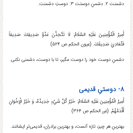
دشمنت ۲. دشمنِ دوستت ۳. دوستِ دشمنت.
أَمِيرُ الْمُؤْمِنِينَ عَلَيْهِ السَّلَامُ: لَا تَتَّخِذَّنَ‏ عَدُوَّ صَدِيقِكَ‏ صَدِيقاً
فَتُعَادِيَ صَدِيقَكَ. (عيون الحكم ص ۵۲۴)
دشمنِ دوست خود را دوست مگیر، تا با دوست، دشمنی نکنی.
۸- دوستیِ قدیمی
أَمِيرُ الْمُؤْمِنِينَ عَلَيْهِ السَّلَامُ: خَيْرُ كُلِّ شَيْ‏ءٍ جَدِيدُهُ، وَ خَيْرُ الْإِخْوَانِ‏
أَقْدَمُهُمْ. (غرر الحكم ص ۳۶۴)
بهترينِ هر چيز، تازه آنست، و بهترين برادران، قديمی‌ترِ ايشانند.