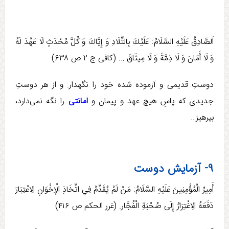
اَلصَّادِقُ عَلَيْهِ السَّلَامُ: عَلَيْكَ بِالتِّلَادِ وَ إِيَّاكَ وَ كُلَّ مُحْدَثٍ لَا عَهْدَ لَهُ
وَ لَا أَمَانَ وَ لَا ذِمَّةَ وَ لَا مِيثَاقَ … (كافی ج ‏۲ ص ۶۳۸)
دوستِ قدیمی و آزموده شده خود را نگهدار. و از هر دوستِ
جدیدی كه پاسِ هيچ عهد و پيمان و
امانتی
را نگه نمی‌دارد،
بپرهيز…
۹- آزمایش دوست
أَمِيرُ الْمُؤْمِنِينَ عَلَيْهِ السَّلَامُ: مَنْ‏ لَمْ‏ يُقَدِّمْ‏ فِي‏ اتِّخَاذِ الْإِخْوَانِ‏ الِاعْتِبَارَ
دَفَعَهُ الِاغْتِرَارُ إِلَی صُحْبَةِ الْفُجَّار. (غرر الحكم ص ۴۱۶)