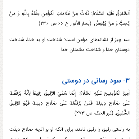
اَلصَّادِقُ عَلَيْهِ السَّلَامُ: ثَلَاثٌ‏ مِنْ‏ عَلَامَاتِ‏ الْمُؤْمِنِ‏ عِلْمُهُ‏ بِاللَّهِ‏ وَ مَنْ‏
يُحِبُّ وَ مَنْ يُبْغِضُ. (بحار الأنوار ج ‏۶۶ ص ۲۳۶)
سه چیز از نشانه­‌‌های مؤمن است: شناخت او به خدا، شناخت
دوستان خدا و شناخت دشمنان خدا.
۳- سود رسانی در دوستی
أَمِيرُ الْمُؤْمِنِينَ عَلَيْهِ السَّلَامُ: إِنَّمَا سُمِّيَ‏ الرَّفِيقُ‏ رَفِيقاً لِأَنَّهُ يَرْفَقُكَ
عَلَی صَلَاحِ دِينِكَ فَمَنْ يَرْفَقُكَ عَلَی صَلَاحِ دِينِكَ فَهُوَ الرَّفِيقُ
الشَّفِيقُ. (غرر الحکم ص ۲۷۳)
به راستی رفیق را رفیق نامند، برای آنکه او بر آنچه صلاح دينَت