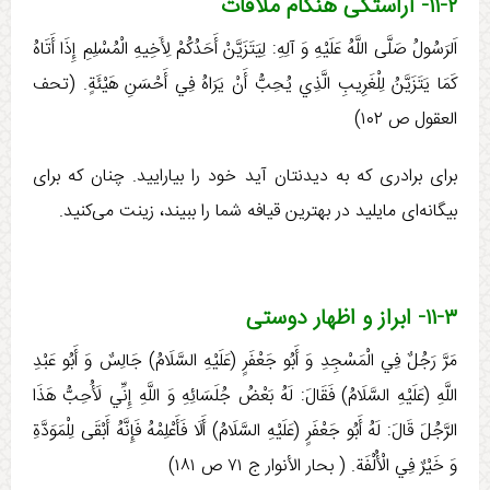
۱۱-۲- آراستگی هنگام ملاقات
اَلرَسُولُ صَلَّی اللَّهُ عَلَيْهِ وَ آلِهِ:‏‏ لِيَتَزَيَّنْ أَحَدُكُمْ لِأَخِيهِ الْمُسْلِمِ إِذَا أَتَاهُ
كَمَا يَتَزَيَّنُ لِلْغَرِيبِ الَّذِي يُحِبُّ أَنْ يَرَاهُ فِي أَحْسَنِ هَيْئَةٍ. (تحف
العقول ص ۱۰۲)
برای برادری كه به ديدنتان آيد خود را بيارایيد. چنان كه برای
بيگانه‌‏ای مايليد در بهترين قيافه شما را ببيند، زينت می‏‌كنيد.
۱۱-۳- ابراز و اظهار دوستی
مَرَّ رَجُلٌ فِي الْمَسْجِدِ وَ أَبُو جَعْفَرٍ (عَلَيْهِ السَّلَامُ) جَالِسٌ وَ أَبُو عَبْدِ
اللَّهِ (عَلَيْهِ السَّلَامُ) فَقَالَ: لَهُ بَعْضُ جُلَسَائِهِ وَ اللَّهِ إِنِّي لَأُحِبُّ هَذَا
الرَّجُلَ قَالَ: لَهُ أَبُو جَعْفَرٍ (عَلَيْهِ السَّلَامُ) أَلَا فَأَعْلِمْهُ فَإِنَّهُ أَبْقَی لِلْمَوَدَّةِ
وَ خَيْرٌ فِي الْأُلْفَة. ( بحار الأنوار ج ‏۷۱ ص ۱۸۱)