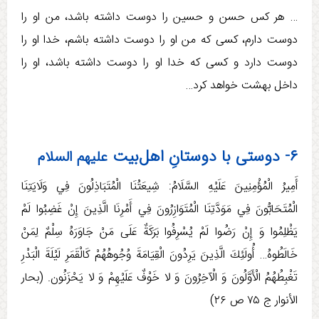
… هر کس حسن و حسین را دوست داشته باشد، من او را
دوست دارم، کسی که من او را دوست داشته باشم، خدا او را
دوست دارد و کسی که خدا او را دوست داشته باشد، او را
داخل بهشت خواهد کرد…
۶- دوستی با دوستانِ اهل‌بیت
علیهم السلام
أَمِيرُ الْمُؤْمِنِينَ عَلَيْهِ السَّلَامُ: شِيعَتُنَا الْمُتَبَاذِلُونَ فِي وَلَايَتِنَا
الْمُتَحَابُّونَ فِي مَوَدَّتِنَا الْمُتَوَازِرُونَ فِي أَمْرِنَا الَّذِينَ إِنْ غَضِبُوا لَمْ
يَظْلِمُوا وَ إِنْ رَضُوا لَمْ يُسْرِفُوا بَرَكَةٌ عَلَی مَنْ جَاوَرَهُ سِلْمٌ لِمَنْ
خَالَطُوهُ… أُولَئِكَ الَّذِينَ يَرِدُونَ الْقِيَامَةَ وُجُوهُهُمْ كَالْقَمَرِ لَيْلَةَ الْبَدْرِ
تَغْبِطُهُمُ الْأَوَّلُونَ وَ الْآخِرُونَ وَ لا خَوْفٌ عَلَيْهِمْ وَ لا يَحْزَنُون. (بحار
الأنوار ج‏ ۷۵ ص ۲۶)