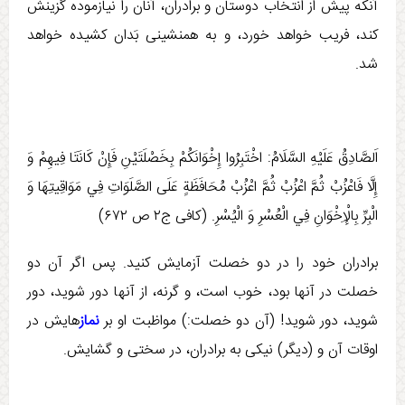
آنكه پيش از انتخاب دوستان و برادران، آنان را نیازموده گزینش
کند، فريب خواهد خورد، و به همنشينی بَدان كشيده خواهد
شد.
اَلصَّادِقُ عَلَيْهِ السَّلَامُ: اخْتَبِرُوا إِخْوَانَكُمْ‏ بِخَصْلَتَيْنِ‏ فَإِنْ كَانَتَا فِيهِمْ وَ
إِلَّا فَاعْزُبْ ثُمَّ اعْزُبْ ثُمَّ اعْزُبْ مُحَافَظَةٍ عَلَی الصَّلَوَاتِ فِي مَوَاقِيتِهَا وَ
الْبِرِّ بِالْإِخْوَانِ فِي الْعُسْرِ وَ الْيُسْرِ. (كافی ج‏۲ ص ۶۷۲)
برادران خود را در دو خصلت آزمايش كنيد. پس اگر آن دو
خصلت در آنها بود، خوب است، و گرنه، از آنها دور شويد، دور
شويد، دور شويد! (آن دو خصلت:) مواظبت او بر
نماز
هايش در
اوقات آن و (دیگر) نيكی به برادران، در سختی و گشايش.