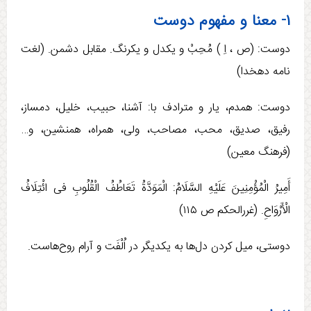
۱- معنا و مفهوم دوست
دوست: (ص ، اِ ) مُحِبْ و یکدل و یکرنگ. مقابل دشمن. (لغت
نامه دهخدا)
دوست: همدم، یار و مترادف با: آشنا، حبيب، خليل، دمساز،
رفيق، صديق، محب، مصاحب، ولی، همراه، همنشين، و…
(فرهنگ معین)
أَمِيرُ الْمُؤْمِنِينَ عَلَيْهِ السَّلَامُ: الْمَوَدَّةُ تَعَاطُفُ‏ الْقُلُوبِ‏ فی ائْتِلَافُ
الْأَرْوَاحِ. (غررالحکم ص ۱۱۵)
دوستی، ميل كردن دل‌ها به يكديگر در اُلْفَت و آرام روح‌هاست.