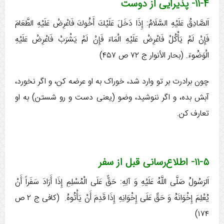
۱۱-۴- پذیرایی از دوست
اَلصَّادِقُ عَلَيْهِ السَّلَامُ: إِذَا دَخَلَ عَلَيْكَ أَخُوكَ فَاعْرِضْ عَلَيْهِ الطَّعَامَ
فَإِنْ لَمْ يَأْكُلْ فَاعْرِضْ عَلَيْهِ الْمَاءَ فَإِنْ لَمْ يَشْرَبْ فَاعْرِضْ عَلَيْهِ
الْوَضُوءَ. (بحار الأنوار ج ‏۷۲ ص ۴۵۷)
چون برادرت بر تو وارد شد، خوراک به او عرضه کن، و اگر نخورد،
آبش بده، و اگر ننوشید، وضو (یعنی دست و رو شستن) به او
تعارف کن.
۱۱-۵- اطلاع‌رسانی قبل از سفر
اَلرَسُولُ صَلَّی اللَّهُ عَلَيْهِ وَ آلِهِ:‏‏ حَقٌّ عَلَی الْمُسْلِمِ إِذَا أَرَادَ سَفَراً أَنْ‏
يُعْلِمَ‏ إِخْوَانَهُ‏ وَ حَقٌ‏ عَلَی إِخْوَانِهِ إِذَا قَدِمَ أَنْ يَأْتُوهُ‏. (كافی ج ۲ ص
۱۷۴)