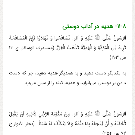
۱۱-۸- هدیه در آداب دوستی
اَلرَسُولُ صَلَّی اللَّهُ عَلَيْهِ وَ آلِهِ:‏‏ تَصَافَحُوا وَ تَهَادَوْا فَإِنَّ الْمُصَافَحَةَ
تَزِيدُ فِي الْمَوَدَّةِ وَ الْهَدِيَّةَ تَذْهَبُ الْغِلَّ. (مستدرك الوسائل ج ‏۱۳
ص ۲۰۳)
به يكديگر دست دهيد و به همديگر هديه دهيد، چرا كه دست
دادن بر دوستی می‏‌افزايد و هديه، كينه را از ميان می‏‌برد.
اَلرَسُولُ صَلَّی اللَّهُ عَلَيْهِ وَ آلِهِ:‏‏ مِنْ مَكْرُمَةِ الرَّجُلِ لِأَخِيهِ أَنْ يَقْبَلَ
تُحْفَتَهُ وَ أَنْ يُتْحِفَهُ بِمَا عِنْدَهُ وَ لَا يَتَكَلَّفَ لَهُ شَيْئاً. ‏ (بحار الأنوار ج