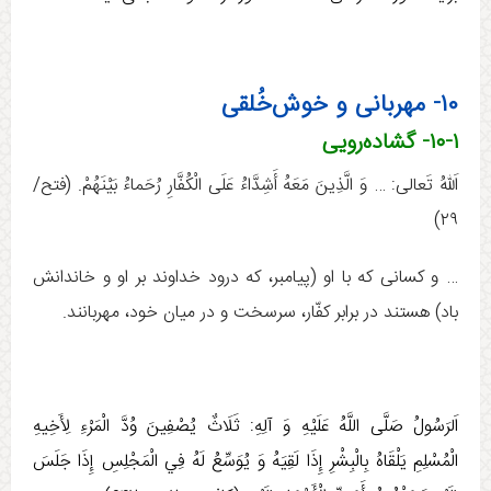
۱۰- مهربانی و خوش‌خُلقی
۱۰-۱- گشاده‌رویی
اَللهُ تَعالی: …‏ وَ الَّذِينَ مَعَهُ أَشِدَّاءُ عَلَی الْكُفَّارِ رُحَماءُ بَيْنَهُمْ. (فتح/
۲۹)
… و كسانی كه با او (پیامبر، که درود خداوند بر او و خاندانش
باد) هستند در برابر كفّار، سرسخت و در ميان خود، مهربانند.
اَلرَسُولُ صَلَّی اللَّهُ عَلَيْهِ وَ آلِهِ:‏‏ ثَلَاثٌ يُصْفِينَ وُدَّ الْمَرْءِ لِأَخِيهِ
الْمُسْلِمِ يَلْقَاهُ بِالْبِشْرِ إِذَا لَقِيَهُ وَ يُوَسِّعُ لَهُ فِي الْمَجْلِسِ إِذَا جَلَسَ