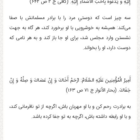
إِلَيْهِ وَ يَدْعُوهُ بِأَحَبِّ الْأَسْمَاءِ إِلَيْهِ. (كافی ج ‏۲ ص ۶۴۲)
سه چيز است كه دوستیِ مرد را با برادر مسلمانش با صفا
می‏‌‌كند: هميشه به خوشرویی با او برخورد كند، هر گاه به جهت
نشستن وارد مجلس شد، برای او جا باز كند و به هر نامی كه
دوست دارد، او را بخواند.
أَمِيرُ الْمُؤْمِنِينَ عَلَيْهِ السَّلَامُ: ارْحَمْ أَخَاكَ وَ إِنْ عَصَاكَ وَ صِلْهُ وَ إِنْ
جَفَاكَ. (بحار الأنوار ج ‏۷۱ ص ۱۶۳)
به برادرت رحم کن و با او مهربان باش، اگرچه از تو نافرمانی کند،
و با او رابطه داشته باش، اگرچه به تو جفا کرده باشد.