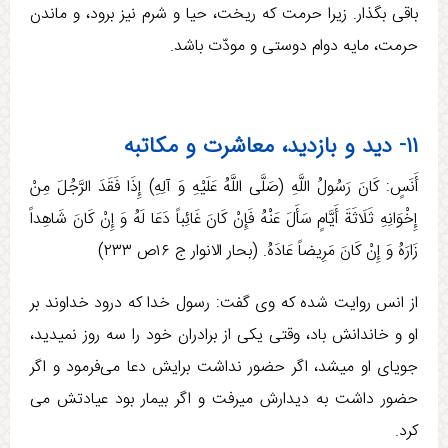
باقی بگذار. زیرا حرمت که ریخت، حیا و شرم نیز برود، و ماندن
حرمت، مایه دوام دوستی و مودّت باشد.
۱۱- دید و بازدید، معاشرت و مکاتبه
أَنَسٍ: كَانَ رَسُولُ اللَّهِ (صَلَّی اللَّهُ عَلَيْهِ وَ آلِهِ) إِذَا فَقَدَ الرَّجُلَ مِنْ
إِخْوَانِهِ‏ ثَلَاثَةَ أَيَّامٍ سَأَلَ عَنْهُ فَإِنْ كَانَ غَائِباً دَعَا لَهُ وَ إِنْ كَانَ شَاهِداً
زَارَهُ وَ إِنْ كَانَ مَرِيضاً عَادَهُ. (بحار الانوار ج ۱۶ص ۲۳۳)
از انس روایت شده که وی گفت: رسول خدا که درود خداوند بر
او و خاندانش باد، وقتی یکی از برادران خود را سه روز نمی­دید،
جویای او می­شد، اگر حضور نداشت برایش دعا می­‌فرمود و اگر
حضور داشت به دیدارش می­رفت و اگر بیمار بود عیادتش می­‌
کرد.