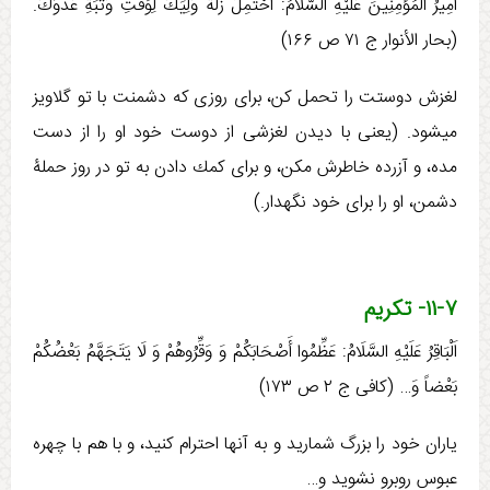
أَمِيرُ الْمُؤْمِنِينَ عَلَيْهِ السَّلَامُ: احْتَمِلْ زَلَّةَ وَلِيِّكَ لِوَقْتِ وَثْبَةِ عَدُوِّكَ.
(بحار الأنوار ج ‏۷۱ ص ۱۶۶)
لغزش دوستت را تحمل کن، برای روزی که دشمنت با تو گلاویز
می­شود. (يعنی با ديدن لغزشی از دوست خود او را از دست
مده، و آزرده خاطرش مكن، و برای كمك دادن به تو در روز حملۀ
دشمن، او را برای خود نگهدار.)
۱۱-۷- تکریم
اَلْبَاقِرُ عَلَيْهِ السَّلَامُ: عَظِّمُوا أَصْحَابَكُمْ وَ وَقِّرُوهُمْ وَ لَا يَتَجَهَّمُ بَعْضُكُمْ
بَعْضاً وَ… (كافی ج ۲ ص ۱۷۳)
ياران خود را بزرگ شماريد و به آنها احترام کنید، و با هم با چهره
عبوس روبرو نشويد و…