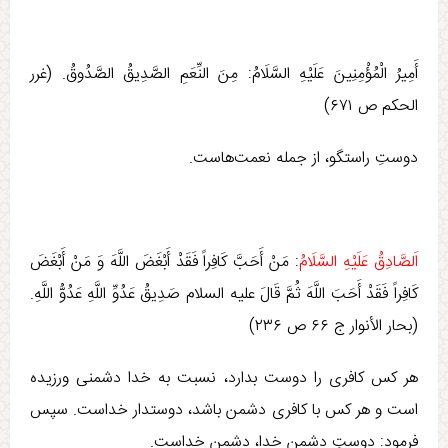
أَمِيرُ الْمُؤْمِنِينَ عَلَيْهِ السَّلَامُ: مِنَ‏ النِّعَمِ‏ الصَّدِيقُ‏ الصَّدُوقُ‏. (غرر
الحکم ص ۶۷۱)
دوستِ‏ راستگو، از جمله نعمت‌هاست.
اَلصَّادِقُ عَلَيْهِ السَّلَامُ
: مَنْ أَحَبَّ كَافِراً فَقَدْ أَبْغَضَ اللَّهَ وَ مَنْ‏ أَبْغَضَ‏
كَافِراً فَقَدْ أَحَبَ‏ اللَّهَ‏ ثُمَّ قَالَ علیه السلام صَدِيقُ عَدُوِّ اللَّهِ عَدُوُّ اللَّهِ.
(بحار الأنوار ج ‏۶۶ ص ۲۳۶)
هر کس کافری را دوست بدارد، نسبت به خدا دشمنی ورزیده
است و هر کس با کافری دشمن باشد، دوستدار خداست. سپس
فرمود: دوستِ دشمن خدا، دشمن خداست.