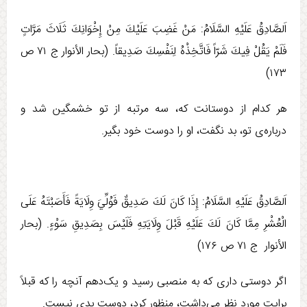
اَلصَّادِقُ عَلَيْهِ السَّلَامُ: مَنْ غَضِبَ عَلَيْكَ مِنْ إِخْوَانِكَ ثَلَاثَ مَرَّاتٍ
فَلَمْ يَقُلْ فِيكَ شَرّاً فَاتَّخِذْهُ لِنَفْسِكَ صَدِيقاً. (بحار الأنوار ج ‏۷۱ ص
۱۷۳)
هر کدام از دوستانت که، سه مرتبه از تو خشمگین شد و
درباره‌ی تو، بد نگفت، او را دوست خود بگیر.
اَلصَّادِقُ عَلَيْهِ السَّلَامُ: إِذَا كَانَ لَكَ صَدِيقٌ فَوُلِّيَ وِلَايَةً فَأَصَبْتَهُ عَلَی
الْعُشْرِ مِمَّا كَانَ لَكَ عَلَيْهِ قَبْلَ وِلَايَتِهِ فَلَيْسَ بِصَدِيقِ سَوْءٍ. (بحار
الأنوار ج ‏۷۱ ص ۱۷۶)
اگر دوستی داری که به منصبی رسید و یک‌دهم آنچه را که قبلاً
برایت مورد نظر می­‌داشت، منظور کرد، دوست بدی نیست.