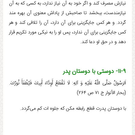
نيازش مصرف كند و اگر خود به آن نياز ندارد، به کسی که به آن
نيازمندست، ببخشد تا صاحبش از پاداش معنوی آن بهره ‏مند
گردد. و هر كس جايگزينی برای آن دارد، آن را تلافی كند و هر
كس جايگزينی برای آن ندارد، پس او را به نيكی مورد تکریم قرار
دهد و در حق او دعا كند.
۱۱-۹- دوستی با دوستان پدر
اَلرَسُولُ صَلَّی اللَّهُ عَلَيْهِ وَ آلِهِ:‏‏ لَا تَقْطَعْ أَوِدَّاءَ أَبِيكَ فَيُطْفَأَ نُورُكَ.
(بحار الأنوار ج ‏۷۱ ص ۲۶۴)
با دوستان پدرت قطع رابطه مكن كه جلوه ات كم می‌گردد.