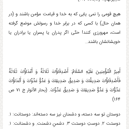
هيچ قومی را نمی ‏يابی كه به خدا و قيامت مؤمن باشند و (در
همان حال) با كسی كه در برابر خدا و رسولش موضع گرفته
است، مهرورزی كنند! حتّی اگر پدران يا پسران يا برادران يا
خويشانشان باشند…
أَمِيرُ الْمُؤْمِنِينَ عَلَيْهِ السَّلَامُ: أَصْدِقَاؤُكَ ثَلَاثَةٌ وَ أَعْدَاؤُكَ ثَلَاثَةٌ
فَأَصْدِقَاؤُكَ صَدِيقُكَ وَ صَدِيقُ صَدِيقِكَ وَ عَدُوُّ عَدُوِّكَ وَ أَعْدَاؤُكَ
عَدُوُّكَ وَ عَدُوُّ صَدِيقِكَ وَ صَدِيقُ عَدُوِّكَ‏. (بحار الأنوار ج ‏۷۱ ص
۱۶۴)
دوستان تو سه دسته، و دشمنان نیز سه دسته‌اند: دوستانت: ۱.
دوستت ۲. دوستِ دوستت ۳. دشمنِ دشمنت. و دشمنانت: ۱.