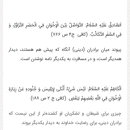
اَلصَّادِقُ عَلَيْهِ السَّلَامُ: التَّوَاصُلُ بَيْنَ الْإِخْوَانِ‏ فِي الْحَضَرِ التَّزَاوُرُ، وَ
فِي السَّفَرِ التَّكَاتُبُ. (كافی ج‏۴ ص ۷۶۶)
پيوند ميان برادران (دينی) آنگاه كه پيش هم هستند، ديدار
همديگر است، و در مسافرت به يكديگر نامه نوشتن است.
اَلْكَاظِمُ عَلَيْهِ السَّلَامُ:‏ لَيْسَ شَيْ‏ءٌ أَنْكَی لِإِبْلِيسَ وَ جُنُودِهِ عَنْ زِيَارَةِ
الْإِخْوَانِ فِي اللَّهِ بَعْضِهِمْ لِبَعْضٍ. (كافی ج ۲ ص ۱۸۸)
چیزی برای شیطان و لشکریان او کشنده‌تر از این نیست که
برادران دینی، برای رضایت خداوند به دیدار یکدیگر بروند.