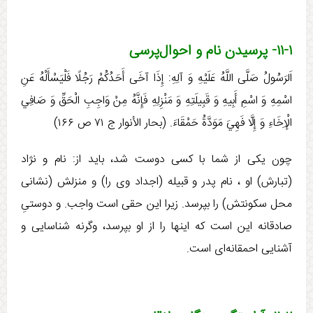
۱۱-۱- پرسیدن نام و احوال‌پرسی
اَلرَسُولُ صَلَّی اللَّهُ عَلَيْهِ وَ آلِهِ:‏‏ إِذَا آخَی أَحَدُكُمْ رَجُلًا فَلْيَسْأَلْهُ عَنِ
اسْمِهِ وَ اسْمِ أَبِيهِ وَ قَبِيلَتِهِ وَ مَنْزِلِهِ فَإِنَّهُ مِنْ وَاجِبِ الْحَقِّ وَ صَافِي
الْإِخَاءِ وَ إِلَّا فَهِيَ مَوَدَّةُ حَمْقَاءَ. (بحار الأنوار ج ۷۱ ص ۱۶۶)
چون یکی از شما با کسی دوست شد، باید از: نام و نژاد
(تبارش) او ، نام پدر و قبیله (اجداد وی را) و منزلش (نشانی
محل سکونتش) را بپرسد. زیرا این حقی است واجب. و دوستیِ
صادقانه این است که اینها را از او بپرسد، وگرنه شناسایی و
آشنایی احمقانه‌ای است.