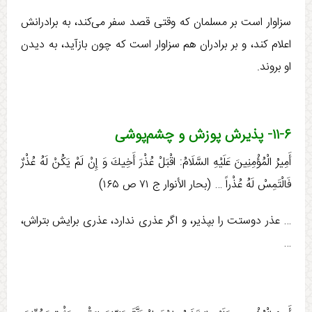
سزاوار است بر مسلمان که وقتی قصد سفر می‌کند، به برادرانش
اعلام کند، و بر برادران هم سزاوار است که چون بازآید، به دیدن
او بروند.
۱۱-۶- پذیرش پوزش و چشم‌پوشی
أَمِيرُ الْمُؤْمِنِينَ عَلَيْهِ السَّلَامُ: اقْبَلْ عُذْرَ أَخِيكَ وَ إِنْ لَمْ‏ يَكُنْ لَهُ عُذْرٌ
فَالْتَمِسْ لَهُ عُذْراً … (بحار الأنوار ج ‏۷۱ ص ۱۶۵)
… عذر دوستت را بپذیر، و اگر عذری ندارد، عذری برایش بتراش،
…