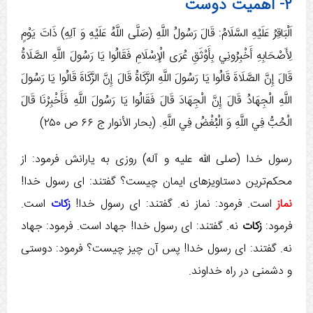
۲- اهمیت دوست
اَلْبَاقِرُ عَلَيْهِ السَّلَامُ: قَالَ رَسُولُ اللَّهِ (صَلَّی اللَّهُ عَلَيْهِ وَ آلِهِ) ذَاتَ‏ يَوْمٍ‏
لِأَصْحَابِهِ‏ أَخْبِرُونِي‏ بِأَوْثَقِ‏ عُرَی الْإِسْلَامِ فَقَالُوا يَا رَسُولَ اللَّهِ الصَّلَاةُ
قَالَ إِنَّ الصَّلَاةَ قَالُوا يَا رَسُولَ اللَّهِ الزَّكَاةُ قَالَ إِنَّ الزَّكَاةَ قَالُوا يَا رَسُولَ
اللَّهِ الْجِهَادُ قَالَ إِنَّ الْجِهَادَ قَالَ فَقَالُوا يَا رَسُولَ اللَّهِ فَأَخْبِرْنَا قَالَ
الْحُبُّ فِي اللَّهِ وَ الْبُغْضُ فِي اللَّهِ‏. (بحار الأنوار ج ‏۶۶ ص ۲۵۰)
رسول خدا (صلی الله علیه و آله) روزی به یارانش فرمود: از
محکم‌­ترین دستاویزهای ایمان چیست؟ گفتند: ای رسول خدا!
نماز
است. فرمود: نماز نه. گفتند: ای رسول خدا!
زکات
است.
فرمود:
زکات
نه. گفتند: ای رسول خدا! جهاد است. فرمود: جهاد
نه. گفتند: ای رسول خدا! پس آن چیز چیست؟ فرمود: دوستی
و دشمنی در راه خداوند.