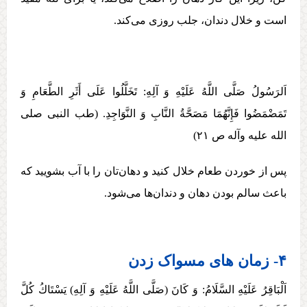
است و خلال دندان، جلب روزی می‌کند.
اَلرَسُولُ صَلَّی اللَّهُ عَلَيْهِ وَ آلِهِ:‏‏ تَخَلَّلُوا عَلَی أَثَرِ الطَّعَامِ وَ
تَمَضْمَضُوا فَإِنَّهُمَا مَصَحَّةُ النَّابِ وَ النَّوَاجِدِ. (طب النبی صلی
الله علیه وآله ص ۲۱)
پس از خوردن طعام خلال كنيد و دهان‌تان را با آب بشوييد كه
باعث سالم بودن دهان و دندان‌ها می‌شود.
۴- زمان های مسواک زدن
اَلْبَاقِرُ عَلَيْهِ السَّلَامُ: وَ كَانَ (صَلَّی اللَّهُ عَلَيْهِ وَ آلِهِ) يَسْتَاكُ كُلَّ