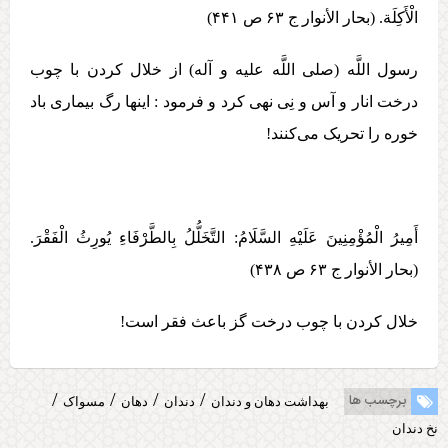
الْأَكِلَة. (بحار الأنوار ج ‏۶۳ ص ۴۴۱)
رسول اللَّه (صلی اللَّه علیه و آله) از خلال کردن با چوب
درخت انار و آس و نِی نهی کرد و فرمود : اینها رگ بیماری باد
خوره را تحریک می‌کنند!
أَمِيرُ الْمُؤْمِنِينَ عَلَيْهِ السَّلَامُ: التَّخَلُّلُ‏ بِالطَّرْفَاءِ يُورِثُ‏ الْفَقْرَ.
(بحار الأنوار ج ‏۶۳ ص ۴۳۸)
خلال کردن با چوب درخت گز باعث فقر است!
/
/
/
/
برچسب ها
بهداشت دهان و دندان
دندان
دهان
مسواک
نخ دندان