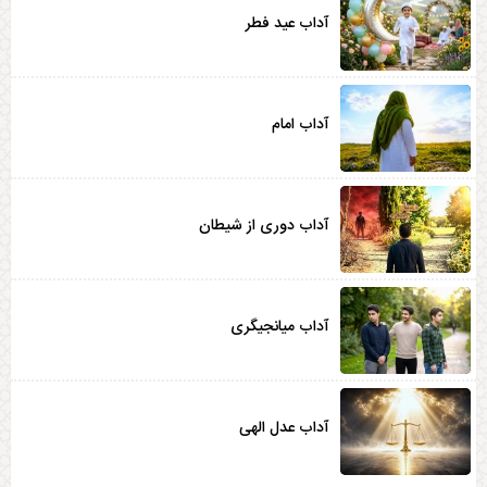
آداب عید فطر
آداب امام
آداب دوری از شیطان
آداب میانجیگری
آداب عدل الهی