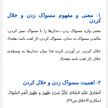
۱- معنی و مفهوم مسواک زدن و خلال
کردن
معنی واژه مسواک زدن، دندان‌ها را با مسواک تمیز کردن،
مالیدن مسواک به دندان، مسواک کردن. (از لغت نامه دهخدا)
خلال کردن، در آوردن خُرده غذا میان دندان‌ها به وسیله‌ی
خلال. (از لغت نامه دهخدا)
۲- اهمیت مسواک زدن و خلال کردن
اَلصَّادِقُ عَلَيْهِ السَّلَامُ: لِكُلِّ شَيْ‏ءٍ طَهُورٌ وَ طَهُورُ الْفَمِ السِّوَاكُ.
(مکارم الاخلاق ص۴۹)