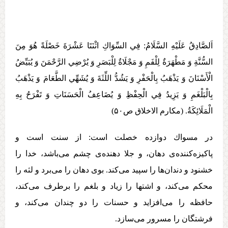
اَلصَّادِقُ عَلَيْهِ السَّلَامُ: فِي السِّوَاكِ اثْنَتَا عَشْرَةَ خَصْلَةً هُوَ مِنَ
السُّنَّةِ وَ مَطْهَرَةٌ لِلْفَمِ وَ مَجْلَاةٌ لِلْبَصَرِ وَ يُرْضِي الرَّحْمَنَ وَ يُبَيِّضُ
الْأَسْنَانَ وَ يَذْهَبُ بِالْحَفْرِ وَ يَشُدُّ اللِّثَةَ وَ يُشَهِّي الطَّعَامَ وَ يَذْهَبُ
بِالْبَلْغَمِ وَ يَزِيدُ فِي الْحِفْظِ وَ يُضَاعِفُ الْحَسَنَاتِ وَ تَفْرَحُ بِهِ
الْمَلَائِكَةُ. (مکارم الاخلاق ص۵۰)
در مسواك دوازده خصلت است: از سنت است و
پاكيزه‏‌كننده‌ی دهان، و جلا دهنده‌ی چشم می‌باشد، خدا را
خشنود و دندان‌ها را سپيد می‌كند. بوی دهان را می‏‌برد و لثه را
محكم می‌‏كند، و اشتها را زياد و بلغم را برطرف‏ می‌کند،
حافظه را می‌‏افزايد و حسنات را دو چندان می‌كند، و
فرشتگان را مسرور می‏‌سازد.