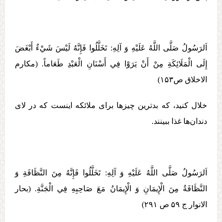
اَلرَسُولُ صَلَّی اللَّهُ عَلَيْهِ وَ آلِهِ:‏‏ تَخَلَّلُوا فَإِنَّهُ لَيْسَ شَيْ‏ءٌ أَبْغَضَ
إِلَی الْمَلَائِكَةِ مِنْ أَنْ يَرَوْا فِي أَسْنَانِ الْعَبْدِ طَعَاماً. (مکارم
الاخلاق ص۱۵۳)
خلال كنيد، كه بدترين چيزها برای ملائكه اينست كه در لای
دندان‌ها غذا ببينند.
اَلرَسُولُ صَلَّی اللَّهُ عَلَيْهِ وَ آلِهِ:‏‏ تَخَلَّلُوا فَإِنَّهُ مِنَ النَّظَافَةِ وَ
النَّظَافَةُ مِنَ الْإِيمَانِ وَ الْإِيمَانُ مَعَ صَاحِبِهِ فِي الْجَنَّةِ. (بحار
الانوار ج ۵۹ ص ۲۹۱)