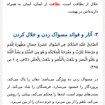
خلال از نظافت است
،
نظافت
از ايمان، ايمان به همراه
دارنده‌‏اش در بهشت.
۳- آثار و فوائد مسواک زدن و خلال کردن
اَلصَّادِقُ عَلَيْهِ السَّلَامُ: فِي السِّوَاكِ عَشَرَةُ خِصَالٍ مَطْهَرَةٌ لِلْفَمِ
وَ مَرْضَاةٌ لِلرَّبِّ وَ مَفْرَحَةٌ لِلْمَلَائِكَةِ وَ هُوَ مِنَ السُّنَّةِ وَ يَشُدُّ اللِّثَةَ
وَ يَجْلُو الْبَصَرَ وَ يَذْهَبُ بِالْبَلْغَمِ وَ يَذْهَبُ بِالْحَفْرِ. (کافی ج ۶ ص
۴۹۵)
در مسواک زدن ده ویژگی می‌باشد: دهان را پاک می‌کند،
پروردگار را خشنود می‌سازد، فرشتگان را شاد می‌کند، از
سنت‌های نبوی است، لثه‌ها را محکم می‌کند، بینایی را روشن
می‌کند، بلغم را از بین می‌برد و جرم دندان را از بین می‌برد.