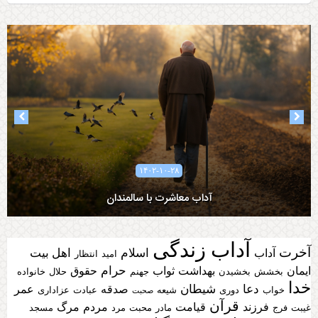
۱۴۰۲-۱۰-۲۸
آداب معاشرت با سالمندان
آداب زندگی
آخرت
اسلام
اهل بیت
آداب
امید
انتظار
حرام
ایمان
بهداشت
ثواب
حقوق
بخشش
بخشیدن
جهنم
حلال
خانواده
خدا
دعا
شیطان
صدقه
عمر
خواب
دوری
شیعه
عبادت
عزاداری
صحبت
قرآن
فرزند
قیامت
مردم
مرگ
غیبت
فرج
مادر
محبت
مرد
مسجد