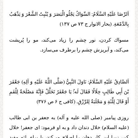
اَلرِّضَا عَلَيْهِ السَّلَامُ: السِّوَاكُ يَجْلُو الْبَصَرَ وَ يُنْبِتُ الشَّعْرَ وَ يَذْهَبُ
بِالدَّمْعَةِ. (بحار الانوار ج ۷۳ ص ۱۳۷)
مسواك كردن، نور چشم را زياد می‌كند، مو را پُرپشت
می‌كند، و آبريزش چشم را برطرف می‌سازد.
اَلصَّادِقُ عَلَيْهِ السَّلَامُ: نَاوَلَ النَّبِيُّ (صَلَّی اللَّهُ عَلَيْهِ وَ آلِهِ) جَعْفَرَ
بْنَ أَبِي طَالِبٍ خِلَالًا فَقَالَ لَه:ُ يَا جَعْفَرُ تَخَلَّلْ فَإِنَّهُ مَصْلَحَةٌ لِلْفَمِ
أَوْ قَالَ لِلِّثَةِ وَ مَجْلَبَةٌ لِلرِّزْقِ. (کافی ج ۶ ص ۳۷۶)
روزی پیامبر (صلی الله علیه و آله) به جعفر بن ابی طالب
(علیه السلام) خلال دندان داد و به او فرمود: ای جعفر! خلال
کن، زیرا این کار دهان را اصلاح می‌کند، یا برای لثه مفید