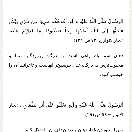
اَلرَسُولُ صَلَّی اللَّهُ عَلَيْهِ وَ آلِهِ:‏‏ أَفْوَاهُكُمْ طَرِيقٌ مِنْ طُرُقِ رَبِّكُمْ
فَأَحَبُّهَا إِلَی اللَّهِ أَطْيَبُهَا رِيحاً فَطَيِّبُوهَا بِمَا قَدَرْتُمْ عَلَيْهِ‏.
(بحارالانوار ج ۷۳ ص ۱۳۱)
دهان شما يك راهی است به درگاه پروردگار شما و
محبوب‌ترش به درگاه خدا، خوشبوتر آنهاست و تا توانيد آن را
خوشبو كنيد.
اَلرَسُولُ صَلَّی اللَّهُ عَلَيْهِ وَ آلِهِ:‏‏ تَخَلَّلُوا عَلَی‏ أَثَرِ الطَّعَامِ‏… (بحار
الانوار ج ۵۹ ص۲۹۱)
پس از خوردن غذا، دهان و دندان‌های‌تان را خلال كنيد.