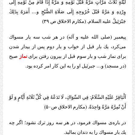
لَيْلَةٍ ثَلَاثَ مَرَّاتٍ مَرَّةً قَبْلَ نَوْمِهِ وَ مَرَّةً إِذَا قَامَ مِنْ نَوْمِهِ إِلَی
وِرْدِهِ وَ مَرَّةً قَبْلَ خُرُوجِهِ إِلَی صَلَاةِ الصُّبْحِ و… أَمَرَهُ بِذَلِكَ
جَبْرَئِيلُ علیه السلام. (مکارم الاخلاق ص ۳۹)
پيغمبر (صلی الله علیه و آله) در هر شب سه بار مسواك
می‌‏كرد، يك بار قبل از خواب و بار دوم‏ پس از بيدار شدن
برای نماز شب و بار سوم قبل از بيرون رفتن برای
نماز
صبح
(در مسجد) و… جبرئيل او را به اين كار امر كرده بود.
اَلْبَاقِرُ عَلَيْهِ السَّلَامُ: فِي السِّوَاكِ، لَا تَدَعْهُ فِي كُلِّ ثَلَاثَةِ أَيَّامٍ وَ لَوْ
أَنْ تُمِرَّهُ مَرَّةً وَاحِدَةً. (مکارم الاخلاق ص۵۰)
در باره‌ی مسواك فرمود، در هر سه روز ترك نشود؛ اگر چه
يك بار مسواك را به دندان بماليد.