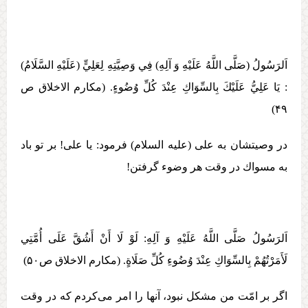
اَلرَسُولُ (صَلَّی اللَّهُ عَلَيْهِ وَ آلِهِ) فِي وَصِيَّتِهِ لِعَلِيٍّ (عَلَيْهِ السَّلَامُ)
: يَا عَلِيُّ عَلَيْكَ بِالسِّوَاكِ عِنْدَ كُلِّ وُضُوءٍ. (مکارم الاخلاق ص
۴۹)
در وصيتشان به علی (علیه السلام) فرمود: يا علی! بر تو باد
به مسواك در وقت هر وضوء گرفتن!
اَلرَسُولُ صَلَّی اللَّهُ عَلَيْهِ وَ آلِهِ:‏‏ لَوْ لَا أَنْ أَشُقَّ عَلَی أُمَّتِي
لَأَمَرْتُهُمْ بِالسِّوَاكِ عِنْدَ وُضُوءِ كُلِّ صَلَاةٍ. (مکارم الاخلاق ص۵۰)
اگر بر امّت من مشكل نبود، آنها را امر می‏‌كردم كه در وقت