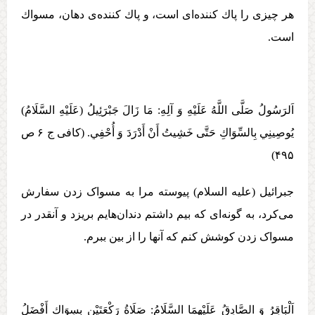
هر چيزی را پاك ‏كننده‌‏ای است، و پاك‏ كننده‌ی دهان، مسواك
است.
اَلرَسُولُ صَلَّی اللَّهُ عَلَيْهِ وَ آلِهِ:‏‏ مَا زَالَ جَبْرَئِيلُ (عَلَيْهِ السَّلَامُ)
يُوصِينِي بِالسِّوَاكِ حَتَّی خَشِيتُ أَنْ أَدْرَدَ وَ أُحْفِي‏. (کافی ج ۶ ص
۴۹۵)
جبرائيل (علیه السلام) پیوسته مرا به مسواک زدن سفارش
می‌کرد، به گونه‌ای که بیم داشتم دندان‌هایم بریزد و آنقدر در
مسواک زدن کوشش کنم که آنها را از بین ببرم.
اَلْبَاقِرُ وَ الصَّادِقُ عَلَيْهِمَا السَّلَامُ:‏ صَلَاةُ رَكْعَتَيْنِ بِسِوَاكٍ أَفْضَلُ