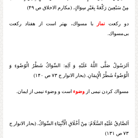
مِنْ سَبْعِينَ رَكْعَةً بِغَيْرِ سِوَاكٍ. (مکارم الاخلاق ص ۴۹)
دو ركعت
نماز
با مسواك، بهتر است از هفتاد ركعت
بی‏‌مسواك.
اَلرَسُولُ صَلَّی اللَّهُ عَلَيْهِ وَ آلِهِ:‏‏ السِّوَاكُ شَطْرُ الْوُضُوءِ وَ
الْوُضُوءُ شَطْرُ الْإِيمَانِ. (بحار الانوار ج ۷۳ ص ۱۴۰)
مسواك كردن نيمی از
وضوء
است و وضوء نيمی از ايمان.
اَلصَّادِقُ عَلَيْهِ السَّلَامُ: مِنْ أَخْلَاقِ الْأَنْبِيَاءِ السِّوَاكُ‏. (بحار الانوار ج
۷۳ ص ۱۳۱)