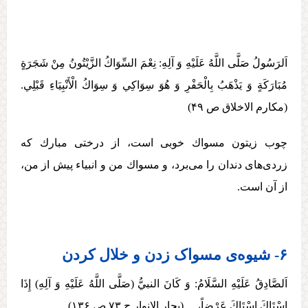
اَلرَسُولُ صَلَّی اللَّهُ عَلَيْهِ وَ آلِهِ:‏‏ نِعْمَ السِّوَاكُ الزَّيْتُونُ مِنْ شَجَرَةٍ
مُبَارَكَةٍ وَ يَذْهَبُ بِالْحَفْرِ وَ هُوَ سِوَاكِي وَ سِوَاكُ الْأَنْبِيَاءِ قَبْلِي.
(مکارم الاخلاق ص ۴۹)
چوب زيتون مسواك خوبی است، از درختی مبارك كه
زردی‌‏های دندان را می‏‌برد، و مسواك من و انبياء پيش از من،
از آن است.
۶- شیوه‌ی مسواک زدن و خلال کردن
اَلصَّادِقُ عَلَيْهِ السَّلَامُ: وَ كَانَ النبيُّ (صَلَّی اللَّهُ عَلَيْهِ وَ آلِهِ) إِذَا
اسْتَاكَ اسْتَاكَ عَرْضاً،… (بحار الانوار ج ۷۳ ص ۱۳۶)