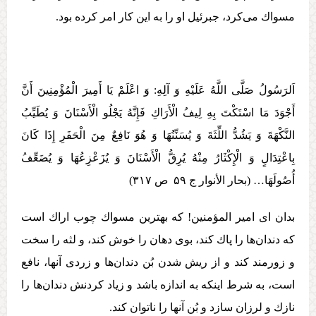
مسواك می‌کرد، جبرئيل او را به اين كار امر كرده بود.
اَلرَسُولُ صَلَّی اللَّهُ عَلَيْهِ وَ آلِهِ:‏‏ وَ اعْلَمْ يَا أَمِيرَ الْمُؤْمِنِينَ أَنَّ
أَجْوَدَ مَا اسْتَكْتَ بِهِ لِيفُ الْأَرَاكِ فَإِنَّهُ يَجْلُو الْأَسْنَانَ وَ يُطَيِّبُ
النَّكْهَةَ وَ يَشُدُّ اللِّثَةَ وَ يُسَنِّنُهَا وَ هُوَ نَافِعٌ مِنَ الْحَفَرِ إِذَا كَانَ
بِاعْتِدَالٍ وَ الْإِكْثَارُ مِنْهُ يُرِقُّ الْأَسْنَانَ وَ يُزَعْزِعُهَا وَ يُضَعِّفُ
أُصُولَهَا… (بحار الأنوار ج ۵۹ ص ۳۱۷)
بدان ای امير المؤمنين! كه بهترين مسواك چوب اراك است
كه دندان‌ها را پاك كند، بوی دهان را خوش كند، و لثه را سخت
و زورمند كند و از ريش شدن بُن دندان‌ها و زردی آنها، نافع
است، به شرط اينكه به اندازه باشد و زیاد كردنش دندان‌ها را
نازك و لرزان سازد و بُن آنها را ناتوان كند.