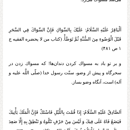
اَلْبَاقِرُ عَلَيْهِ السَّلَامُ: عَلَيْكَ بِالسِّوَاكِ فَإِنَّ السِّوَاكَ فِي‏ السَّحَرِ
قَبْلَ‏ الْوُضُوءِ مِنَ‏ السُّنَّةِ ثُمَّ تَوَضَّأْ. (کتاب من لا یحضره الفقیه ج
۱ ص ۴۸۱)
و بر تو باد به مسواك كردن دندان‌ها! كه مسواك زدن در
سحرگاه و پيش از وضو، سنّت رسول خدا (صلّی اللَّه عليه و
آله) است، آنگاه وضو بساز.
اَلصَّادِقُ عَلَيْهِ السَّلَامُ: إِذَا قُمْتَ بِاللَّيْلِ فَاسْتَكْ فَإِنَّ الْمَلَكَ يَأْتِيكَ
فَيَضَعُ فَاهُ عَلَی فِيكَ وَ لَيْسَ مِنْ حَرْفٍ تَتْلُوهُ وَ تَنْطِقُ بِهِ إِلَّا صَعِدَ