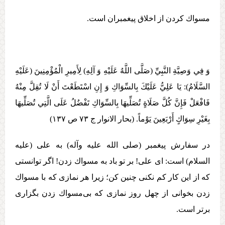
مسواك كردن از اخلاق پيغمبران است.
وَ فِي وَصِيَّةِ النَّبِيِّ (صَلَّی اللَّهُ عَلَيْهِ وَ آلِهِ) لِأَمِيرِ الْمُؤْمِنِينَ (عَلَيْهِ
السَّلَامُ):‏ يَا عَلِيُّ عَلَيْكَ بِالسِّوَاكِ وَ إِنِ اسْتَطَعْتَ أَنْ لَا تُقِلَّ مِنْهُ
فَافْعَلْ فَإِنَّ كُلَّ صَلَاةٍ تُصَلِّيهَا بِالسِّوَاكِ تَفْضُلُ عَلَی الَّتِي تُصَلِّيهَا
بِغَيْرِ سِوَاكٍ أَرْبَعِينَ يَوْماً. (بحار الانوار ج ۷۳ ص ۱۳۷)
در سفارش پيغمبر (صلی الله علیه وآله) به علی (علیه
السلام) است: ای علی! بر تو باد به مسواك زدن! اگر توانستی
كه از اين كار كم نكنی چنين كن؛ زيرا هر نمازی كه با مسواك
زدن بخوانی از چهل روز نمازی كه بی‌مسواك زدن بگزاری
برتر است.