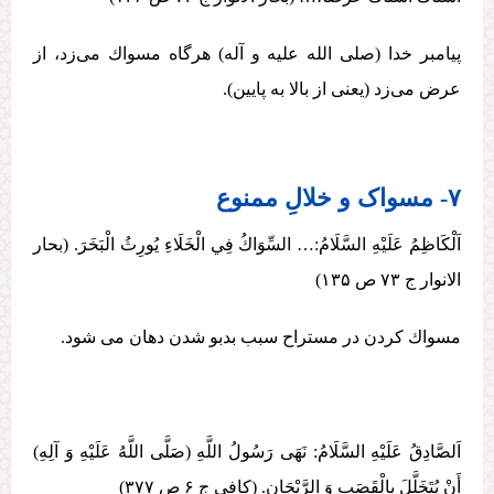
پيامبر خدا (صلی الله عليه و آله) هرگاه مسواك می‌زد، از
عرض می‌زد (يعنی از بالا به پایين).
۷- مسواک و خلالِ ممنوع
اَلْكَاظِمُ عَلَيْهِ السَّلَامُ:… السِّوَاكُ فِي الْخَلَاءِ يُورِثُ الْبَخَرَ. (بحار
الانوار ج ۷۳ ص ۱۳۵)
مسواك كردن در مستراح سبب بدبو شدن دهان می شود.
اَلصَّادِقُ عَلَيْهِ السَّلَامُ: نَهَی رَسُولُ اللَّهِ (صَلَّی اللَّهُ عَلَيْهِ وَ آلِهِ)
أَنْ‏ يُتَخَلَّلَ‏ بِالْقَصَبِ‏ وَ الرَّيْحَانِ‏. (کافی ج ۶ ص ۳۷۷)