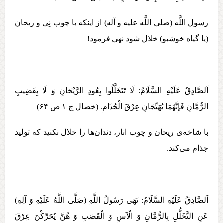
رسول اللَّه (صلی اللَّه علیه و آله) از اینکه با چوب نِی و ریحان
(یا گیاه خوشبو) خلال شود نهی فرمود!
اَلصَّادِقُ عَلَيْهِ السَّلَامُ: لَا تَتَخَلَّلُوا بِعُودِ الرَّيْحَانِ وَ لَا بِقَضِيبِ
الرُّمَّانِ فَإِنَّهُمَا يُهَيِّجَانِ عِرْقَ الْجُذَامِ. (خصال ج ‏۱ ص ۶۴)
با شاخه‌ی ريحان و چوب انار، دندان‌ها را خلال نكنيد كه توليد
جذام می‌كند.
اَلصَّادِقُ عَلَيْهِ السَّلَامُ: نَهَی رَسُولُ اللَّهِ (صَلَّی اللَّهُ عَلَيْهِ وَ آلِهِ)
عَنِ التَّخَلُّلِ بِالرُّمَّانِ وَ الْآسِ وَ الْقَصَبِ وَ هُنَّ يُحَرِّكْنَ عِرْقَ