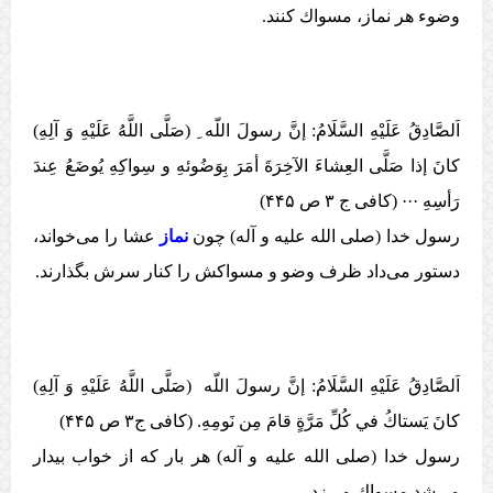
وضوء هر نماز، مسواك كنند.
اَلصَّادِقُ عَلَيْهِ السَّلَامُ: إنَّ رسولَ اللّه ِ (صَلَّی اللَّهُ عَلَيْهِ وَ آلِهِ)
كانَ إذا صَلَّی العِشاءَ الآخِرَةَ أمَرَ بِوَضُوئهِ و سِواكِهِ يُوضَعُ عِندَ
رَأسِهِ ··· (کافی ج ۳ ص ۴۴۵)
رسول خدا (صلی الله عليه و آله) چون
نماز
عشا را می‌خواند،
دستور می‌داد ظرف وضو و مسواكش را كنار سرش بگذارند.
اَلصَّادِقُ عَلَيْهِ السَّلَامُ: إنَّ رسولَ اللّه (صَلَّی اللَّهُ عَلَيْهِ وَ آلِهِ)
كانَ يَستاكُ في كُلِّ مَرَّةٍ قامَ مِن نَومِهِ. (کافی ج۳ ص ۴۴۵)
رسول خدا (صلی الله عليه و آله) هر بار كه از خواب بيدار
می‌شد مسواك می‌زد.