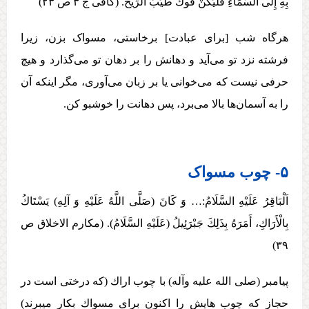
بِهِ إِلَی السَّمَاءِ فَلْيَكُنْ فُوكَ طَيِّبَ الرِّيح‏. (کافی ج ۳ ص ۲۳)
هرگاه شب [برای عبادت] برخاستی، مسواک بزن، زیرا
فرشته‌ نزد تو می‌آید و دهانش را بر دهان تو می‌گذارد و هیچ
حرفی نیست که می‌خوانی یا بر زبان می‌آوری، مگر اینکه آن
را به آسمان‌ها بالا می‌برد، پس دهانت را خوشبو کن.
۵- چوب مسواک
اَلْبَاقِرُ عَلَيْهِ السَّلَامُ:… وَ كَانَ (صَلَّی اللَّهُ عَلَيْهِ وَ آلِهِ) يَسْتَاكُ
بِالْأَرَاكِ، أَمَرَهُ بِذَلِكَ جَبْرَئِيلُ (عَلَيْهِ السَّلَامُ). (مکارم الاخلاق ص
۳۹)
پیامبر (صلی الله علیه وآله) با چوب اراك (كه درختی است در
حجاز كه چوب هايش را اكنون برای مسواك بكار می‏برند)