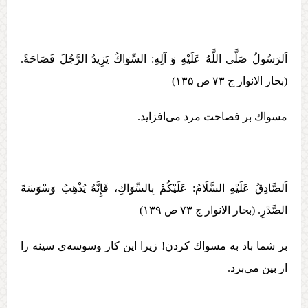
اَلرَسُولُ صَلَّی اللَّهُ عَلَيْهِ وَ آلِهِ:‏‏ السِّوَاكُ يَزِيدُ الرَّجُلَ فَصَاحَةً.
(بحار الانوار ج ۷۳ ص ۱۳۵)
مسواك بر فصاحت مرد می‌افزايد.
اَلصَّادِقُ عَلَيْهِ السَّلَامُ: عَلَيْكُمْ بِالسِّوَاكِ، فَإِنَّهُ‏ يُذْهِبُ‏ وَسْوَسَةَ
الصَّدْرِ. (بحار الانوار ج ۷۳ ص ۱۳۹)
بر شما باد به مسواك كردن! زيرا اين كار وسوسه‌ی سينه را
از بين می‌برد.