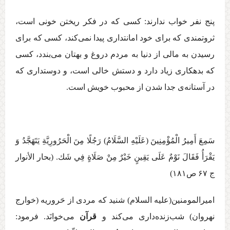
پنج نفر خواب ندارند: كسی كه در فكر ريختن خونی است،
ثروتمندی كه برای خود امانتداری پيدا نمی‌كند، كسی كه برای
رسيدن به مالی از دنيا به مردم دروغ و بهتان می‌بندد، كسی
كه بدهكاری زياد دارد و دستش خالی است، و دوستداری كه
در آستانه‌ی جدا شدن از محبوب خويش است.
سَمِعَ أَمِيرُ الْمُؤْمِنِينَ (عَلَيْهِ السَّلَامُ) رَجُلًا مِنَ الْحَرُورِيَّةِ يَتَهَجَّدُ وَ
يَقْرَأُ فَقَالَ نَوْمٌ عَلَی يَقِينٍ خَيْرٌ مِنْ صَلَاةٍ فِي شَك‏. (بحار الأنوار
ج ‏۶۷ ص۱۸۱)
امیرالمومنین(عليه السلام) شنيد كه مردی از حَروريه (خوارج
نهروان) شب‌زنده‌داری می‌كند و
قرآن
می‌خوانَد. فرمود: