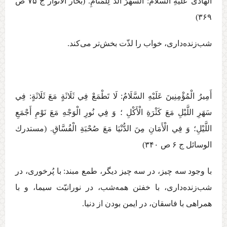
اَلهادی عَلَيْهِ السَّلَامُ: السَّهَرُ أَلَذُّ لِلْمَنَامِ‏. (بحار الأنوار ج ‏۷۵ ص
۳۶۹)
شب‌زنده‌داری، خواب را لذّت بخش‌تر می‌كند.
أَمِيرُ الْمُؤْمِنِينَ عَلَيْهِ السَّلَامُ: لَا تَطْمَعْ فِي ثَلَاثَةٍ مَعَ ثَلَاثَةٍ: فِي‏
سَهَرِ اللَّيْلِ‏ مَعَ‏ كَثْرَةِ الْأَكْلِ ؛ وَ فِي نُورِ الْوَجْهِ مَعَ نَوْمِ أَجْمَعِ
اللَّيْلِ؛ وَ فِي الْأَمَانِ مِنَ الدُّنْيَا مَعَ صُحْبَةِ الْفُسَّاقِ. (مستدرك
الوسائل ج ‏۶ ص ۳۴۰)
با وجود سه چيز، در سه چيز ديگر، طمع مبند: با پُرخوری، در
شب‌زنده‌داری، با خفتن همه‌شب، در نورانيّت سيما، و با
همراهی با فاسقان، در ايمن بودن از دنيا.