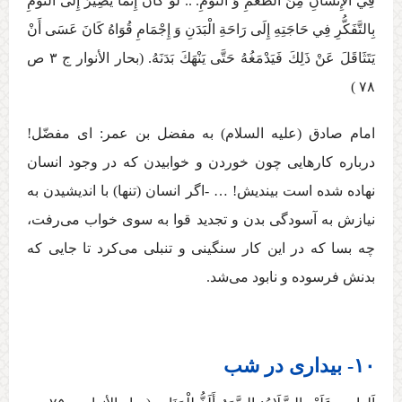
فِي الْإِنْسَانِ مِنَ الطَّعْمِ وَ النَّوْمِ. .. لَوْ كَانَ‏ إِنَّمَا يَصِيرُ إِلَی‏ النَّوْمِ‏
بِالتَّفَكُّرِ فِي حَاجَتِهِ إِلَی رَاحَةِ الْبَدَنِ وَ إِجْمَامِ قُوَاهُ كَانَ عَسَی أَنْ
يَتَثَاقَلَ عَنْ ذَلِكَ فَيَدْمَغُهُ حَتَّی يَنْهَكَ بَدَنَهُ. (بحار الأنوار ج ‏۳ ص
۷۸ )
امام صادق (عليه السلام) به مفضل بن عمر: ای مفضّل!
درباره كارهايی چون خوردن و خوابيدن كه در وجود انسان
نهاده شده است بينديش! … -اگر انسان (تنها) با انديشيدن به
نيازش به آسودگی بدن و تجديد قوا به سوی خواب می‌رفت،
چه بسا كه در اين كار سنگينی و تنبلی می‌كرد تا جايی كه
بدنش فرسوده و نابود می‌شد.
۱۰- بیداری در شب