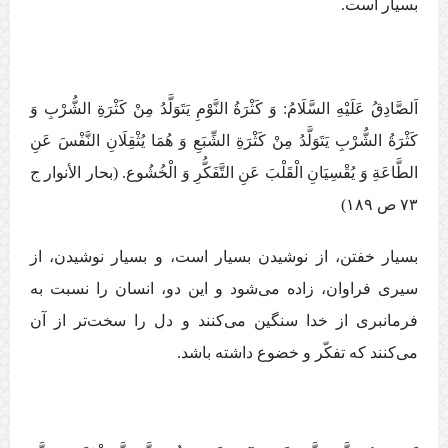
بسيار است.
اَلصَّادِقُ عَلَيْهِ السَّلَامُ: وَ كَثْرَةُ النَّوْمِ‏ يَتَوَلَّدُ مِنْ كَثْرَةِ الشُّرْبِ وَ
كَثْرَةُ الشُّرْبِ يَتَوَلَّدُ مِنْ كَثْرَةِ الشِّبَعِ وَ هُمَا يُثْقِلَانِ النَّفْسَ عَنِ
الطَّاعَةِ وَ يُقْسِيَانِ الْقَلْبَ عَنِ التَّفَكُّرِ وَ الْخُشُوع‏. (بحار الأنوار ج
بسيار خفتن، از نوشيدن بسيار است، و بسيار نوشيدن، از
سيری فراوان، زاده می‌شود و اين دو، انسان را نسبت به
فرمانبری از خدا سنگين می‌كنند و دل را سخت‌تر از آن
می‌كنند كه تفكّر و خضوع داشته باشد.