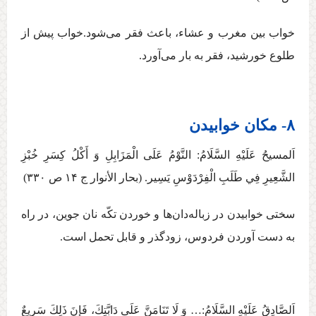
خواب بين مغرب و عشاء، باعث فقر می‌شود.خواب پيش از
طلوع خورشيد، فقر به بار می‌آورد.
۸- مکان خوابیدن
اَلمسیحُ عَلَيْهِ السَّلَامُ: النَّوْمُ عَلَی الْمَزَابِلِ‏ وَ أَكْلُ كِسَرِ خُبْزِ
الشَّعِيرِ فِي‏ طَلَبِ‏ الْفِرْدَوْسِ‏ يَسِير. (بحار الأنوار ج ‏۱۴ ص ۳۳۰)
سختی خوابیدن در زباله‌دان‌ها و خوردن تکّه نان جوین، در راه
به دست آوردن فردوس، زود‌گذر و قابل تحمل است.
اَلصَّادِقُ عَلَيْهِ السَّلَامُ:… وَ لَا تَنَامَنَّ عَلَی دَابَّتِكَ، فَإِنَ‏ ذَلِكَ‏ سَرِيعٌ‏