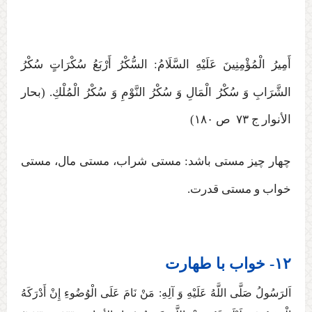
أَمِيرُ الْمُؤْمِنِينَ عَلَيْهِ السَّلَامُ: السُّكْرُ أَرْبَعُ سُكْرَاتٍ سُكْرُ
الشَّرَابِ وَ سُكْرُ الْمَالِ وَ سُكْرُ النَّوْمِ وَ سُكْرُ الْمُلْكِ‏. (بحار
الأنوار ج ‏۷۳ ص ۱۸۰)
چهار چیز مستی باشد: مستی شراب، مستی مال، مستی
خواب و مستی قدرت
.
۱۲- خواب با طهارت
اَلرَسُولُ صَلَّی اللَّهُ عَلَيْهِ وَ آلِهِ:‏‏ مَنْ نَامَ عَلَی الْوُضُوءِ إِنْ‏ أَدْرَكَهُ‏