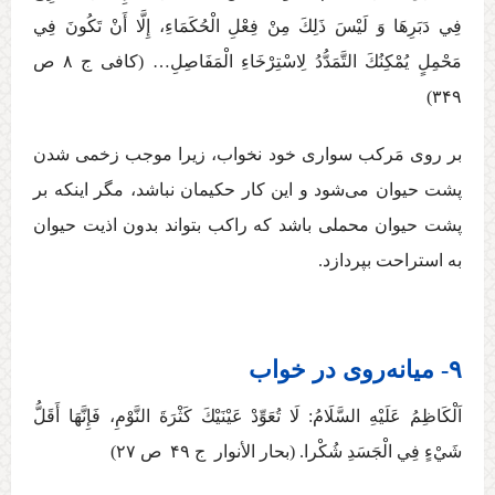
فِي‏ دَبَرِهَا وَ لَيْسَ ذَلِكَ مِنْ فِعْلِ الْحُكَمَاءِ، إِلَّا أَنْ تَكُونَ فِي
مَحْمِلٍ يُمْكِنُكَ التَّمَدُّدُ لِاسْتِرْخَاءِ الْمَفَاصِلِ… (كافی ج ‏۸ ص
۳۴۹)
بر روی مَرکب سواری خود نخواب، زیرا موجب زخمی شدن
پشت حیوان می‌شود و این کار حکیمان نباشد، مگر اینکه بر
پشت حیوان محملی باشد که راکب بتواند بدون اذیت حیوان
به استراحت بپردازد.
۹- میانه‌روی در خواب
اَلْكَاظِمُ عَلَيْهِ السَّلَامُ: لَا تُعَوِّدْ عَيْنَيْكَ‏ كَثْرَةَ النَّوْمِ‏، فَإِنَّهَا أَقَلُّ
شَيْ‏ءٍ فِي الْجَسَدِ شُكْرا. (بحار الأنوار ج ‏۴۹ ص ۲۷)