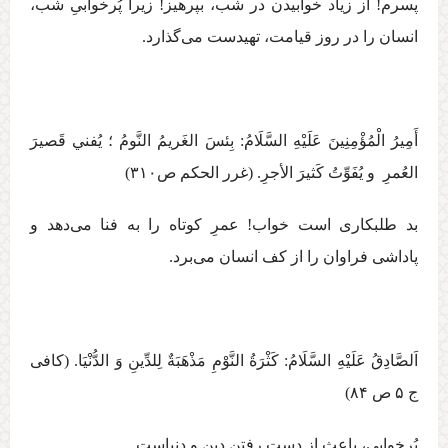
پسرم! از زياد خوابيدن در شب، بپرهيز! زيرا پُرخوابیِ شب،
انسان را در روز قيامت، تهیدست می‌گذارد.
أَمِيرُ الْمُؤْمِنِينَ عَلَيْهِ السَّلَامُ: بِئسَ الغَريمُ النَّومُ ؛ يُفني قَصيرَ
العُمرِ و يُفَوِّتُ كَثيرَ الأجرِ. (غرر الحكم ص۳۱۰)
بد طلبكاری است خواب! عمرِ كوتاه را به فنا می‌دهد و
پاداشی فراوان را از كف انسان می‌برد.
اَلصَّادِقُ عَلَيْهِ السَّلَامُ: كَثْرَةُ النَّوْمِ‏ مَذْهَبَةٌ لِلدِّينِ‏ وَ الدُّنْيَا. (كافی
ج ‏۵ ص ۸۴)
پُرخوابی، باعث از دست رفتن دين و دنياست.