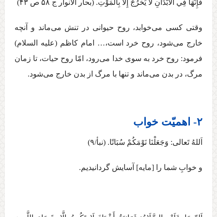
فَإِنَّهَا فِي الْأَبْدَانِ لَا يَخْرُجُ إِلَّا بِالْمَوْتِ. (بحار الأنوار ج ‏۵۸ ص ۴۳)
وقتی کسی می‌خوابد، روح حیوانی در تنش می‌ماند و آنچه
خارج می‌شود، روح خرد است،… امام کاظم (علیه السلام)
فرمود: روح خرد به سوی خدا می‌رود، امّا روح حیات، تا زمان
مرگ، در بدن می‌ماند و تنها با مرگ از بدن خارج می‌شود.
۲- اهمیّت خواب
اَللهُ تَعالی:‏ وَجَعَلْنَا نَوْمَكُمْ سُبَاتًا. (نبأ/۹)
و خوابِ شما را [مايه] آسايش گردانيديم.