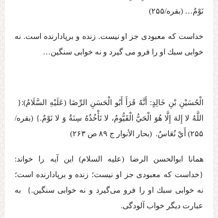
نَوْمٌ… (بقره/۲۵۵)
خداست كه معبودی جز او نيست. زنده و برپادارنده است. نه
خوابی سبك او را فرو می‏ گيرد و نه خوابی سنگین…
الْحُسَيْنِ بْنِ خَالِدٍ: أَنَّهُ قَرَأَ أَبُو الْحَسَنِ الرِّضَا (عَلَيْهِ السَّلَامُ):{ ‏
اللَّهُ لا إِلهَ إِلَّا هُوَ الْحَيُّ الْقَيُّومُ، لا تَأْخُذُهُ سِنَةٌ وَ لا نَوْمٌ.} (بقره/
۲۵۵) ‏أَيْ‏ نُعَاسٌ‏. (بحار الأنوار ج ‏۸۹ ص ۲۶۳)
همانا ابوالحسن الرضا (عليه السلام) اين آيه را خواند:
{خداست كه معبودى جز او نيست؛ زنده و برپادارنده است؛
نه خوابى سبك او را فرو مى‌گيرد و نه خوابى سنگین.} به
عبارت دیگر خواب آلودگی.