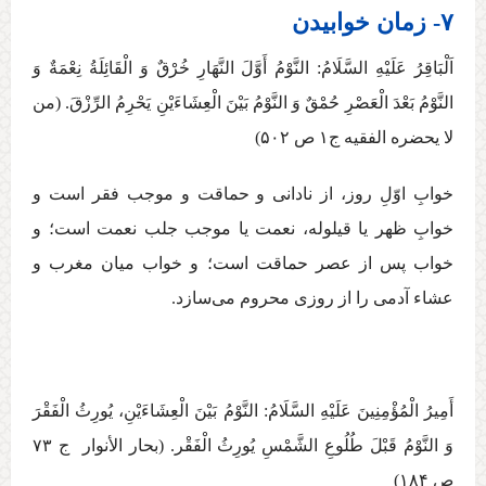
۷- زمان خوابیدن
اَلْبَاقِرُ عَلَيْهِ السَّلَامُ: ‏النَّوْمُ‏ أَوَّلَ‏ النَّهَارِ خُرْقٌ وَ الْقَائِلَةُ نِعْمَةٌ وَ
النَّوْمُ بَعْدَ الْعَصْرِ حُمْقٌ وَ النَّوْمُ بَيْنَ الْعِشَاءَيْنِ يَحْرِمُ الرِّزْقَ. (من
لا يحضره الفقيه ج‏۱ ص ۵۰۲)
خوابِ اوّلِ روز، از نادانی و حماقت و موجب فقر است و
خوابِ ظهر يا قيلوله، نعمت يا موجب جلب نعمت است؛ و
خواب پس از عصر حماقت است؛ و خواب ميان مغرب و
عشاء آدمی را از روزی محروم می‌‏سازد.
أَمِيرُ الْمُؤْمِنِينَ عَلَيْهِ السَّلَامُ: النَّوْمُ‏ بَيْنَ‏ الْعِشَاءَيْنِ‏، يُورِثُ‏ الْفَقْرَ
وَ النَّوْمُ قَبْلَ طُلُوعِ الشَّمْسِ يُورِثُ الْفَقْر. (بحار الأنوار ج ‏۷۳
ص ۱۸۴)