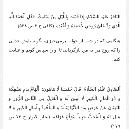
اَلْبَاقِرُ عَلَيْهِ السَّلَامُ: إِذَا قُمْتَ‏ بِاللَّيْلِ‏ مِنْ‏ مَنَامِكَ‏، فَقُلِ الْحَمْدُ لِلَّهِ
الَّذِي رَدَّ عَلَيَّ رُوحِي لِأَحْمَدَهُ وَ أَعْبُدَه‏. (كافی ج ‏۲ ص ۵۳۸)
هنگامی که در شب از خواب برمی‌خیزی، بگو ستایش خدایی
را که روح مرا به من بازگرداند، تا او را سپاس گویم و عبادت
کنم.
اَلصَّادِقُ عَلَيْهِ السَّلَامُ: قَالَ خَمْسَةٌ لَا يَنَامُونَ: اُلْهَامُّ بِدَمٍ يَسْفِكُهُ
وَ ذُو الْمَالِ الْكَثِيرِ لَا أَمِينَ لَهُ وَ الْقَائِلُ فِي النَّاسِ الزُّورَ وَ
الْبُهْتَانَ‏ عَنْ‏ عَرَضٍ‏ مِنَ‏ الدُّنْيَا يَنَالُهُ‏ وَ الْمَأْخُوذُ بِالْمَالِ الْكَثِيرِ وَ لَا
مَالَ لَهُ وَ الْمُحِبُّ حَبِيباً يَتَوَقَّعُ فِرَاقَه‏. (بحار الأنوار ج ‏۷۳ ص
۱۷۹)