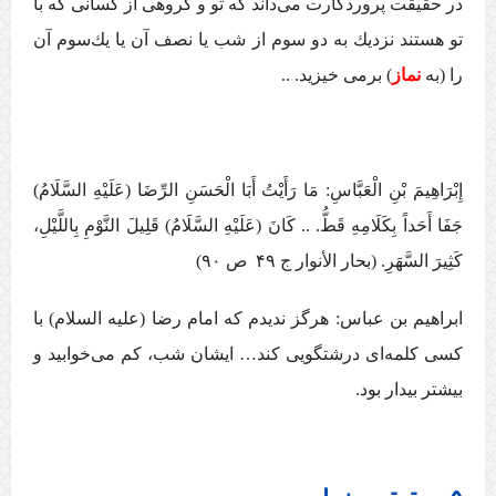
در حقيقت پروردگارت می‏‌داند كه تو و گروهی از كسانی كه با
تو هستند نزديك به دو سوم از شب يا نصف آن يا يك‌سوم آن
را (به
نماز
) برمی ‏خيزيد. ..
إِبْرَاهِيمَ بْنِ الْعَبَّاسِ: مَا رَأَيْتُ أَبَا الْحَسَنِ الرِّضَا (عَلَيْهِ السَّلَامُ)
جَفَا أَحَداً بِكَلَامِهِ قَطُّ. .. كَانَ (عَلَيْهِ السَّلَامُ) قَلِيلَ‏ النَّوْمِ‏ بِاللَّيْلِ‏،
كَثِيرَ السَّهَرِ. (بحار الأنوار ج ‏۴۹ ص ۹۰)
ابراهیم بن عباس: هرگز نديدم كه امام رضا (عليه السلام) با
كسی كلمه‌‏ای درشتگويی كند… ايشان شب، كم می‏‌خوابيد و
بيشتر بيدار بود.