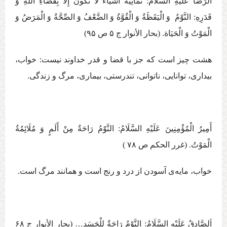
اَلرِّضَا عَلَيْهِ السَّلَامُ: ‏ثَمَانِيَةُ أَشْيَاءَ لَا تَكُونُ‏ إِلَّا بِقَضَاءِ اللَّهِ وَ
قَدَرِهِ: النَّوْمُ وَ الْيَقَظَةُ وَ الْقُوَّةُ وَ الضَّعْفُ وَ الصِّحَّةُ وَ الْمَرَضُ وَ
الْمَوْتُ وَ الْحَيَاة. (بحار الأنوار ج ‏۵ ص ۹۵)
هشت چيز است كه جز با قضا و قدر خداوند نيست: خواب،
بيداری، توانايی، ناتوانی، تندرستی، بيماری، مرگ و زندگی.
أَمِيرُ الْمُؤْمِنِينَ عَلَيْهِ السَّلَامُ: النَّوْمُ‏ رَاحَةٌ مِنْ أَلَمٍ وَ مُلَائِمُةُ
الْمَوْتُ. (غرر الحكم ص ۷۸ )
خواب، مايه‌ی آسودن از درد و رنج است و همانند مرگ است.
اَلصَّادِقُ عَلَيْهِ السَّلَامُ: ‏‏النَّوْمُ رَاحَةٌ لِلْجَسَدِ… (بحار الأنوار ج ‏۶۸