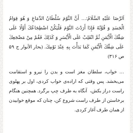
اَلرِّضَا عَلَيْهِ السَّلَامُ:… أَنَّ النَّوْمَ سُلْطَانُ‏ الدِّمَاغِ‏ وَ هُوَ قِوَامُ
الْجَسَدِ وَ قُوَّتُهُ فَإِذَا أَرَدْتَ النَّوْمَ فَلْيَكُنْ اضْطِجَاعُكَ أَوَّلًا عَلَی
شِقِّكَ الْأَيْمَنِ ثُمَّ انْقَلِبْ عَلَی الْأَيْسَرِ وَ كَذَلِكَ فَقُمْ مِنْ مَضْجَعِكَ
عَلَی شِقِّكَ الْأَيْمَنِ كَمَا بَدَأْتَ بِهِ عِنْدَ نَوْمِكَ. (بحار الأنوار ج ‏۵۹
ص ۳۱۶)
… خواب، سلطان مغز است و بدن را نيرو و استقامت
می‏‌بخشد. پس وقتی كه اراده‌ی خواب كردی، اول بر پهلوی
راست دراز بكش، آنگاه به طرف چپ برگرد. همچنين هنگام
برخاستن از طرف راست شروع كن، چنان كه موقع خوابيدن
از همان طرف آغاز كردی.