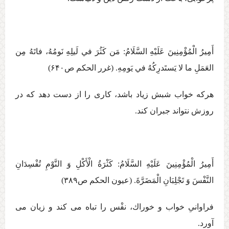
أَمِيرُ الْمُؤْمِنِينَ عَلَيْهِ السَّلَامُ: مَن كَثُرَ في لَيلِهِ نَومُهُ، فاتَهُ مِن
العَمَلِ ما لا يَستَدرِكُهُ في يَومِهِ. (غرر الحكم ص۶۴۰)
هركه خواب شبش زياد باشد، كاری را از دست دهد كه در
روزش نتواند جبران كند.
أَمِيرُ الْمُؤْمِنِينَ عَلَيْهِ السَّلَامُ: كَثْرَةُ الْأَكْلِ‏ وَ النَّوْمِ‏ تُفْسِدَانِ‏
النَّفْسَ وَ تَجْلِبَانِ الْمَضَرَّةَ. (عيون الحكم ص۳۸۹)
فراوانیِ خواب و خوراك، نفْس را تباه می كند و زيان می
آورد.