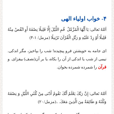
۴- خواب اولیاء الهی
اَللهُ تَعالی:‏ يَا أَيُّهَا الْمُزَّمِّلُ قُمِ اللَّيْلَ إِلَّا قَلِيلًا نِصْفَهُ أَوِ انْقُصْ مِنْهُ
قَلِيلًا أَوْ زِدْ عَلَيْهِ وَ رَتِّلِ الْقُرْآنَ تَرْتِيلًا (مزمل/ ۱-۴)
ای جامه به خويشتن فرو پيچيده! شب را بپاخيز، مگر اندكی.
نيمی از شب يا اندكی از آن را بكاه، يا بر آن(نصف) بيفزای. و
قرآن
را شمرده شمرده بخوان.
اَللهُ تَعالی:‏ إِنَّ رَبَّكَ يَعْلَمُ أَنَّكَ تَقُومُ أَدْنَی مِنْ ثُلُثَيِ اللَّيْلِ وَ نِصْفَهُ
وَثُلُثَهُ وَ طَائِفَةٌ مِنَ الَّذِينَ مَعَكَ. ..(مزمل/۲۰)