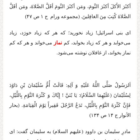
أكثَرَ الأَكلَ أكثَرَ النَّومَ، ومَن أكثَرَ النَّومَ أقَلَّ الصَّلاةَ، ومَن أقَلَّ
الصَّلاةَ كُتِبَ مِنَ الغافِلينَ. (مجموعه ورام ج ‏۱ ص ۴۷)
ای بنی اسرائيل! زياد نخوريد؛ كه هر كه زياد خورَد، زياد
می‌خوابد و هر كه زياد بخوابد، كم
نماز
می‌خواند و هر كه كم
نماز بخواند، از غافلان نوشته می‌شود.
اَلرَسُولُ صَلَّی اللَّهُ عَلَيْهِ وَ آلِهِ:‏‏ قَالَتْ أُمُّ سُلَيْمَانَ بْنِ دَاوُدَ
لِسُلَيْمَانَ (عَلَيْهِمَا السَّلَامُ): يَا بُنَيَّ ! إِيَّاكَ وَ كَثْرَةَ النَّوْمِ‏ بِاللَّيْلِ‏،
فَإِنَّ كَثْرَةَ النَّوْمِ بِاللَّيْلِ، تَدَعُ الرَّجُلَ فَقِيراً يَوْمَ الْقِيَامَةِ. (بحار
الأنوار ج ‏۱۴ ص ۱۳۴)
مادرِ سليمان بن داوود (عليهم السلام) به سليمان گفت: ای