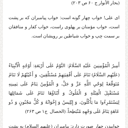
(بحار الأنوار ج ‏۶۰ ص ۲۰۳)
ای علی! خواب چهار گونه است: خواب پیامبران که بر پشت
است، خواب مؤمنان بر پهلوی راست، خواب کفار و منافقان
بر سمت چپ و خواب شیاطین بر رویشان است.
أَمِيرُ الْمُؤْمِنِينَ عَلَيْهِ السَّلَامُ: النَّوْمُ عَلَی أَرْبَعَةِ: أَوْجُهٍ الْأَنْبِيَاءُ
(عَلَيْهِم السَّلَامُ) تَنَامُ عَلَی‏ أَقْفِيَتِهِمْ‏ مُسْتَلْقِينَ‏، وَ أَعْيُنُهُمْ‏ لَا تَنَامُ
مُتَوَقِّعَةً لِوَحْيِ اللَّهِ عَزَّ وَ جَلَّ، وَ الْمُؤْمِنُ يَنَامُ عَلَی يَمِينِهِ
مُسْتَقْبِلَ الْقِبْلَةِ وَ الْمُلُوكُ وَ أَبْنَاؤُهَا تَنَامُ عَلَی شَمَائِلِهَا
لِيَسْتَمْرِءُوا مَا يَأْكُلُونَ، وَ إِبْلِيسُ وَ إِخْوَانُهُ وَ كُلُّ مَجْنُونٍ وَ ذُو
عَاهَةٍ يَنَامُ عَلَی وَجْهِهِ مُنْبَطِحاً. (الخصال ج‏۱ ص ۲۶۳)
خوابيدن چهار صورت دارد: پيامبران (عليهم السلام) به پشت