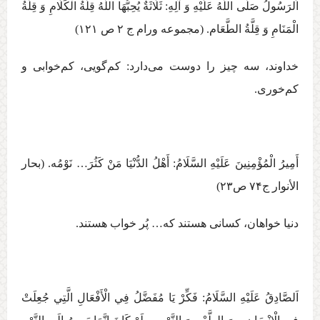
اَلرَسُولُ صَلَّی اللَّهُ عَلَيْهِ وَ آلِهِ:‏‏ ثَلَاثَةٌ يُحِبُّهَا اللَّهُ‏ قِلَّةُ الْكَلَامِ وَ قِلَّةُ
الْمَنَامِ وَ قِلَّةُ الطَّعَام‏. (مجموعه ورام ج ‏۲ ص ۱۲۱)
خداوند، سه چيز را دوست می‌دارد: كم‌گويی، كم‌خوابی و
كم‌خوری.
أَمِيرُ الْمُؤْمِنِينَ عَلَيْهِ السَّلَامُ: أَهْلُ‏ الدُّنْيَا مَنْ‏ كَثُرَ… نَوْمُه‏. (بحار
الأنوار ج‏۷۴ ص۲۳)
دنيا خواهان، كسانی هستند كه… پُر خواب هستند.
اَلصَّادِقُ عَلَيْهِ السَّلَامُ: فَكِّرْ يَا مُفَضَّلُ فِي الْأَفْعَالِ الَّتِي جُعِلَتْ