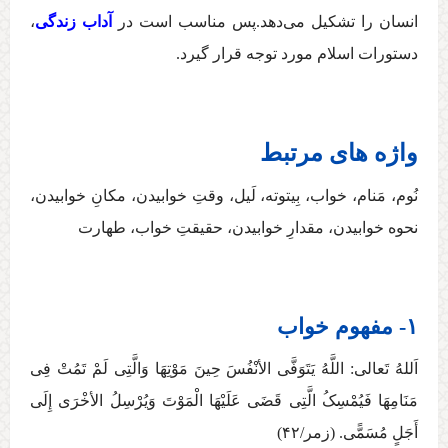
انسان را تشکیل می‌دهد.پس مناسب است در
آداب زندگی
،
دستورات اسلام مورد توجه قرار گیرد.
واژه های مرتبط
نُوم، مَنام، خواب، بِیتوته، لَیل، وقتِ خوابیدن، مکانِ خوابیدن،
نحوه خوابیدن، مقدارِ خوابیدن، حقیقتِ خواب، طهارت
۱- مفهوم خواب
اَللهُ تَعالی:‏ اللَّهُ یَتَوَفَّی الأنْفُسَ حِینَ مَوْتِهَا وَالَّتِی لَمْ تَمُتْ فِی
مَنَامِهَا فَیُمْسِکُ الَّتِی قَضَی عَلَیْهَا الْمَوْتَ وَیُرْسِلُ الأخْرَی إِلَی
أَجَلٍ مُسَمًّی. (زمر/۴۲)