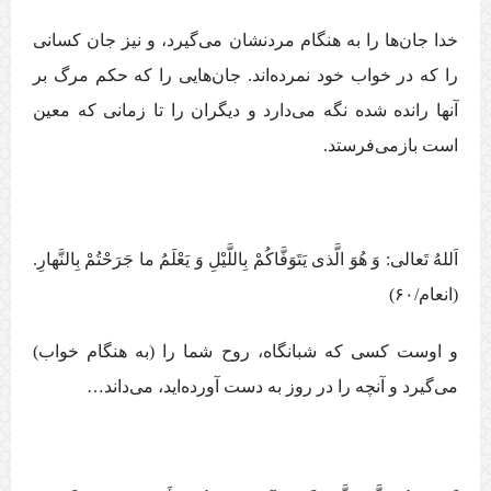
خدا جان‌ها را به هنگام مردنشان می‌گيرد، و نيز جان كسانی
را كه در خواب خود نمرده‌اند. جان‌هايی را كه حكم مرگ بر
آنها رانده شده نگه می‌دارد و ديگران را تا زمانی كه معين
است بازمی‌فرستد.
اَللهُ تَعالی:‏ وَ هُوَ الَّذی یَتَوَفَّاکُمْ بِاللَّیْلِ وَ یَعْلَمُ ما جَرَحْتُمْ بِالنَّهارِ.
(انعام/۶۰)
و اوست کسی که شبانگاه، روح شما را (به هنگام خواب)
می‌گیرد و آنچه را در روز به دست آورده‌اید، می‌داند…