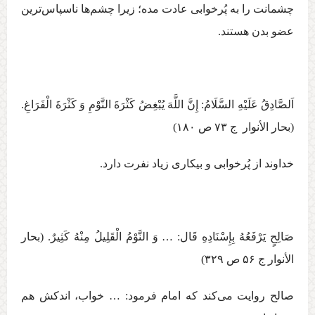
چشمانت را به پُرخوابی عادت مده؛ زيرا چشم‌ها ناسپاس‌ترين
عضو بدن هستند.
اَلصَّادِقُ عَلَيْهِ السَّلَامُ: إِنَّ اللَّهَ يُبْغِضُ‏ كَثْرَةَ النَّوْمِ‏ وَ كَثْرَةَ الْفَرَاغِ.
(بحار الأنوار ج ‏۷۳ ص ۱۸۰)
خداوند از پُر‌خوابی و بيكاری زياد نفرت دارد.
صَالِحٍ يَرْفَعُهُ بِإِسْنَادِهِ قَال‏: … وَ النَّوْمُ الْقَلِيلُ مِنْهُ كَثِيرٌ. (بحار
الأنوار ج ‏۵۶ ص ۳۲۹)
صالح روايت می‌كند كه امام فرمود: … خواب، اندكش هم