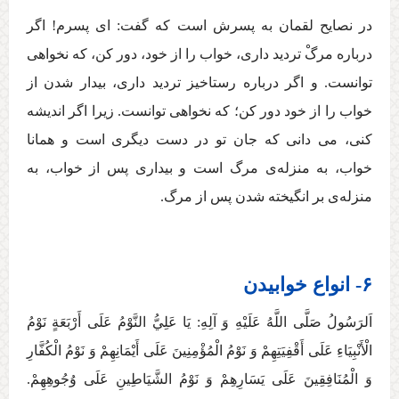
در نصايح لقمان به پسرش است كه گفت: ای پسرم! اگر
درباره مرگْ ترديد داری، خواب را از خود، دور كن، كه نخواهی
توانست. و اگر درباره رستاخيز ترديد داری، بيدار شدن از
خواب را از خود دور كن؛ كه نخواهی توانست. زيرا اگر انديشه
كنی، می دانی كه جان تو در دست ديگری است و همانا
خواب، به منزله‌ی مرگ است و بيداری پس از خواب، به
منزله‌ی بر انگيخته شدن پس از مرگ.
۶- انواع خوابیدن
اَلرَسُولُ صَلَّی اللَّهُ عَلَيْهِ وَ آلِهِ:‏‏ يَا عَلِيُّ النَّوْمُ عَلَی أَرْبَعَةٍ نَوْمُ‏
الْأَنْبِيَاءِ عَلَی أَقْفِيَتِهِمْ وَ نَوْمُ الْمُؤْمِنِينَ عَلَی أَيْمَانِهِمْ وَ نَوْمُ الْكُفَّارِ
وَ الْمُنَافِقِينَ عَلَی يَسَارِهِمْ وَ نَوْمُ الشَّيَاطِينِ عَلَی وُجُوهِهِمْ‏.