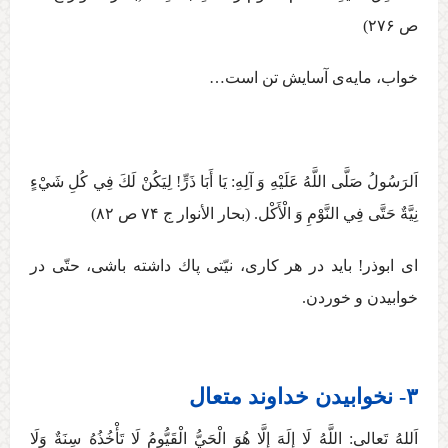
ص ۲۷۶)
خواب، مايه‌ی آسايش تن است…
اَلرَسُولُ صَلَّی اللَّهُ عَلَيْهِ وَ آلِهِ:‏‏ يَا أَبَا ذَرٍّ! لِيَكُنْ‏ لَكَ‏ فِي‏ كُلِ‏ شَيْ‏ءٍ
نِيَّةٌ حَتَّی فِي النَّوْمِ وَ الْأَكْل‏. (بحار الأنوار ج ‏۷۴ ص ۸۲)
ای ابوذر! بايد در هر كاری، نيّتی پاك داشته باشی، حتّی در
خوابيدن و خوردن.
۳- نخوابیدن خداوند متعال
اَللهُ تَعالی:‏ اللَّهُ لَا إِلَهَ إِلَّا هُوَ الْحَيُّ الْقَيُّومُ لَا تَأْخُذُهُ سِنَةٌ وَلَا