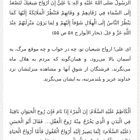
اَلرَسُولُ صَلَّی اللَّهُ عَلَيْهِ وَ آلِهِ:‏‏ يَا عَلِيُّ إِنَ‏ أَرْوَاحَ‏ شِيعَتِكَ‏ لَتَصْعَدُ
إِلَی‏ السَّمَاءِ فِي‏ رُقَادِهِمْ‏ وَ وَفَاتِهِمْ‏ فَتَنْظُرُ الْمَلَائِكَةُ إِلَيْهَا كَمَا
يَنْظُرُ النَّاسُ إِلَی الْهِلَالِ شَوْقاً إِلَيْهِمْ وَ لِمَا يَرَوْنَ مَنْزِلَتَهُمْ عِنْدَ
اللَّهِ عَزَّ وَ جَلَ‏. (بحار الأنوار ج ‏۵۸ ص ۵۵)
ای علی! ارواح شيعيان تو، چه در خواب و چه موقع مرگ، به
آسمان بالا می‌رود، و همان‌گونه كه مردم به هلال ماه
می‌نگرند، فرشتگان از شوقِ آنها و مشاهده منزلتشان نزد
خداوند عزیز و بلندمرتبه، به ايشان می‌نگرند.
اَلْكَاظِمُ عَلَيْهِ السَّلَامُ: إِنَ‏ الْمَرْءَ إِذَا نَامَ‏ فَإِنَ‏ رُوحَ‏ الْحَيَوَانِ‏ بَاقِيَةٌ
فِي الْبَدَنِ وَ الَّذِي يَخْرُجُ مِنْهُ رُوحُ الْعَقْلِ… فَقَالَ أَبُو الْحَسَنِ
(عَلَيْهِ السَّلَام): إِنَّمَا يَصِيرُ إِلَيْهِ أَرْوَاحُ الْعُقُولِ فَأَمَّا أَرْوَاحُ الْحَيَاةِ