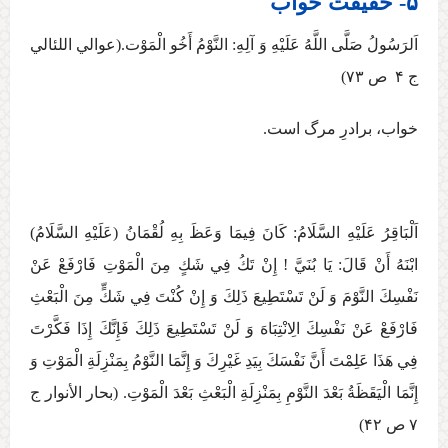
۵- حقیقت خواب
اَلرَسُولُ صَلَّی اللَّهُ عَلَيْهِ وَ آلِهِ:‏‏ النَّوْمُ‏ أَخُو الْمَوْت‏.(عوالي اللئالي
ج ‏۴ ص ۷۳)
خواب، برادرِ مرگ است.
اَلْبَاقِرُ عَلَيْهِ السَّلَامُ: كَانَ فِيمَا وَعَظَ بِهِ لُقْمَانُ (عَلَيْهِ السَّلَامُ)
ابْنَهُ أَنْ قَالَ: يَا بُنَيَّ ! إِنْ تَكُ فِي شَكٍ‏ مِنَ‏ الْمَوْتِ‏ فَارْفَعْ‏ عَنْ‏
نَفْسِكَ‏ النَّوْمَ‏ وَ لَنْ تَسْتَطِيعَ ذَلِكَ وَ إِنْ كُنْتَ فِي شَكٍّ مِنَ الْبَعْثِ
فَارْفَعْ عَنْ نَفْسِكَ الِانْتِبَاهَ وَ لَنْ تَسْتَطِيعَ ذَلِكَ فَإِنَّكَ إِذَا فَكَّرْتَ
فِي هَذَا عَلِمْتَ أَنَّ نَفْسَكَ بِيَدِ غَيْرِكَ وَ إِنَّمَا النَّوْمُ بِمَنْزِلَةِ الْمَوْتِ وَ
إِنَّمَا الْيَقَظَةُ بَعْدَ النَّوْمِ بِمَنْزِلَةِ الْبَعْثِ بَعْدَ الْمَوْتِ. (بحار الأنوار ج