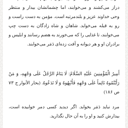
دراز می‌كشند و می‌خوابند، اما چشمانشان بيدار و منتظر
وحی خداوند عزیز و بلندمرتبه است. مؤمن به دست راست و
رو به قبله می‌خوابد. شاهان و شاه زادگان به دست چپ
می‌خوابند، تا غذايی را كه می‌خورند به هضم رسانند و ابليس و
برادران او و هر ديوانه و آفت زده‌ای دَمَر می‌خوابند.
أَمِيرُ الْمُؤْمِنِينَ عَلَيْهِ السَّلَامُ: لَا يَنَامُ الرَّجُلُ عَلَی وَجْهِهِ، وَ مَنْ‏
رَأَيْتُمُوهُ‏ نَائِماً عَلَی‏ وَجْهِهِ‏ فَأَنْبِهُوهُ وَ لَا تَدَعُوهُ. (بحار الأنوار ج ‏۷۳
ص ۱۸۶)
مرد نبايد دَمَر بخوابد. اگر ديديد كسی دمر خوابيده است،
بيدارش كنيد و او را به آن حال نگذاريد.