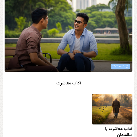
۱۴۰۲-۱۱-۲۹
آداب معاشرت
آداب معاشرت با
سالمندان