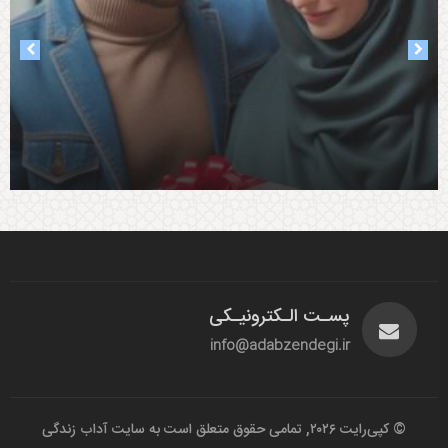
۱۴۰۳-۱۰-۲۵
۱۴۰۳-۰۸-۰۵
آداب همسرداری
پسـت الـکترونیـکی
آداب خانواده
info@adabzendegi.ir
© کپی‌رایت ۲۰۲۶, تمامی حقوق متعلق است به سایت آداب زندگی