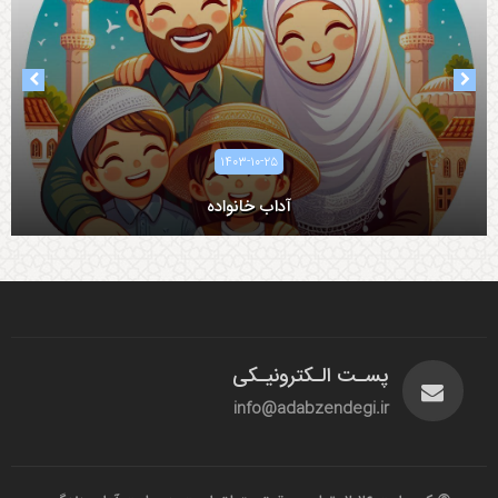
۱۴۰۳-۱۰-۲۵
آداب خانواده
آداب همسرداری
پسـت الـکترونیـکی
info@adabzendegi.ir