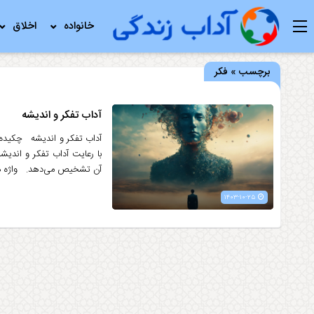
خانواده
اخلاق
برچسب » فکر
آداب تفكر و انديشه
آداب تفكر و انديشه چکیده تف
با رعایت آداب تفکر و اندیشه
آن تشخیص می‌دهد. واژه های مر
۱۴۰۳-۱۰-۲۵