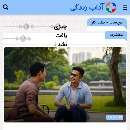
برچسب » طلب کار
چیزی
یافت
معاشرت
نشد !
1402-11-29