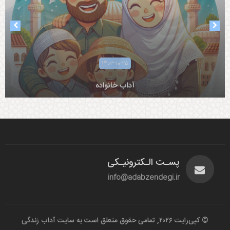
۱۴۰۳-۰۸-۰۵
۱۴۰۳-۱۰-۲۵
آداب همسرداری
آداب خانواده
پسـت الـکترونیـکی
info@adabzendegi.ir
© کپی‌رایت ۲۰۲۶, تمامی حقوق متعلق است به سایت آداب زندگی