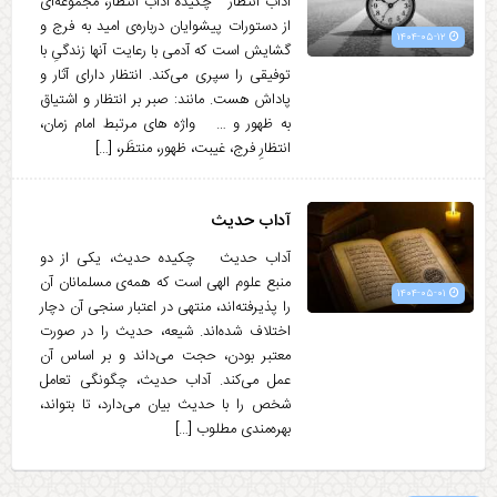
آداب انتظار چکیده آداب انتظار، مجموعه‌ای
از دستورات پیشوایان درباره‌ی امید به فرج و
۱۴۰۴-۰۵-۱۲
گشایش است که آدمی با رعایت آنها زندگیِ با
توفیقی را سپری می‌کند. انتظار دارای آثار و
پاداش هست. مانند: صبر بر انتظار و اشتیاق
به ظهور و … واژه های مرتبط امام زمان،
انتظارِ فرج، غیبت، ظهور، منتظَر، […]
آداب حدیث
آداب حدیث چکیده حدیث، یکی از دو
منبع علوم الهی است که همه‌ی مسلمانان آن
۱۴۰۴-۰۵-۰۱
را پذیرفته‌اند، منتهی در اعتبار سنجی آن دچار
اختلاف شده‌اند. شیعه، حدیث را در صورت
معتبر بودن، حجت می‌داند و بر اساس آن
عمل می‌کند. آداب حدیث، چگونگی تعامل
شخص را با حدیث بیان می‌دارد، تا بتواند،
بهره‌مندی مطلوب […]