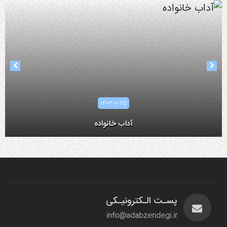
۱۴۰۳-۱۰-۲۵
آداب خانواده
پسـت الـکترونیـکی
info@adabzendegi.ir