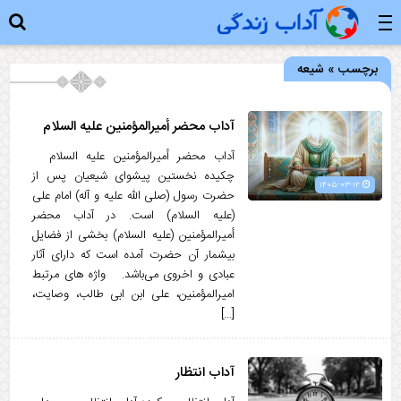
برچسب » شیعه
آداب محضر أمیرالمؤمنین علیه السلام
آداب محضر أمیرالمؤمنین علیه السلام
چکیده نخستین پیشوای شیعیان پس از
۱۴۰۵-۰۳-۱۲
حضرت رسول (صلی الله علیه و آله) امام علی
(علیه السلام) است. در آداب محضر
أمیرالمؤمنین (علیه السلام) بخشی از فضایل
بیشمار آن حضرت آمده است که دارای آثار
عبادی و اخروی می‌باشد. واژه های مرتبط
امیرالمؤمنین، علی ابن ابی طالب، وصایت،
[…]
آداب انتظار