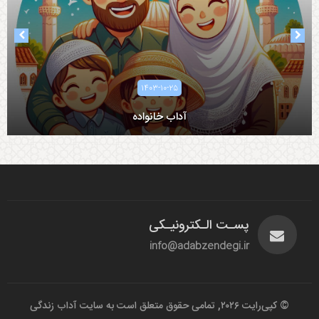
۱۴۰۳-۱۰-۲۵
آداب خانواده
آداب همسرداری
پسـت الـکترونیـکی
info@adabzendegi.ir
© کپی‌رایت ۲۰۲۶, تمامی حقوق متعلق است به سایت آداب زندگی