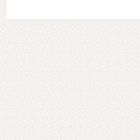
سحر موحد
سلام؛ سایت خیلی خوبی دارید. پیشنهاد می
کنم موضوعاتی که در مقاله آيين همسرداری در
قرآن و احاديث ارائه کردید را
... ادامه