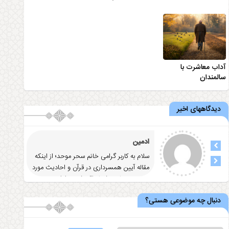
آداب معاشرت با
سالمندان
دیدگاههای اخیر
ادمین
سلام به کاربر گرامی خانم سحر موحد؛ از اینکه
مقاله آيين همسرداری در قرآن و احاديث مورد
توجه و رضایت شما واقع شد
... ادامه
دنبال چه موضوعی هستی؟