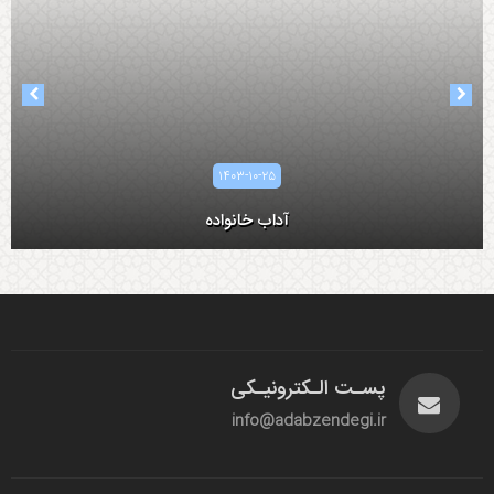
۱۴۰۳-۱۰-۲۵
آداب خانواده
پسـت الـکترونیـکی
آداب همسرداری
info@adabzendegi.ir