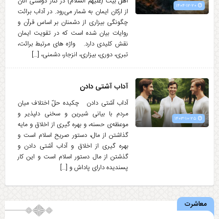
اهل بیت (علیهم السلام) در کنار دوستی آنان
۱۴۰۴-۱۲-۲۰
از ارکان ایمان به شمار می‌رود. در آداب برائت
چگونگی بیزاری از دشمنان بر اساس قرآن و
روایات بیان شده است که در تقویت ایمان
نقش کلیدی دارد. واژه های مرتبط برائت،
تبری، دوری، بیزاری، انزجار، دشمنی، […]
آداب آشتی دادن
آداب آشتی دادن چکیده حلّ اختلاف میان
مردم با بیانی شیرین و سخنی دلپذیر و
۱۴۰۳-۱۰-۲۵
موعظه‌ی حسنه، و بهره گیری از اخلاق و مایه
گذاشتن از مال، دستور صریح اسلام است و
بهره گیری از اخلاق و آداب آشتی دادن و
گذشتن از مال دستور اسلام است و این کار
پسندیده دارای پاداش و […]
معاشرت