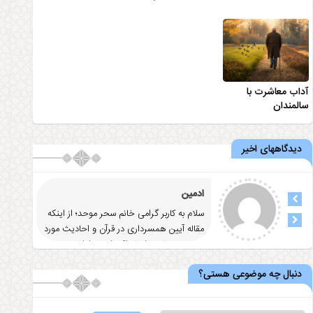
آداب معاشرت با
سالمندان
دیدگاههای اخیر
ادمین
سلام به کاربر گرامی خانم سحر موحد؛ از اینکه
مقاله آيين همسرداری در قرآن و احاديث مورد
توجه و رضایت شما واقع شد
... ادامه
دنبال چه موضوعی هستی؟