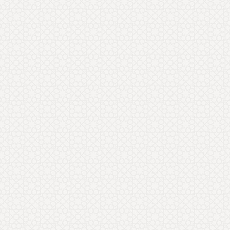
سحر موحد
سلام؛ سایت خیلی خوبی دارید. پیشنهاد می
کنم موضوعاتی که در مقاله آيين همسرداری در
قرآن و احاديث ارائه کردید را
... ادامه