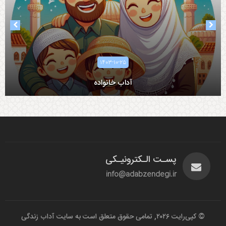
۱۴۰۳-۱۰-۲۵
آداب همسرداری
آداب خانواده
پسـت الـکترونیـکی
info@adabzendegi.ir
© کپی‌رایت ۲۰۲۶, تمامی حقوق متعلق است به سایت آداب زندگی