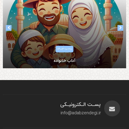
۱۴۰۳-۱۰-۲۵
آداب خانواده
آداب همسرداری
پسـت الـکترونیـکی
info@adabzendegi.ir