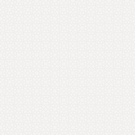
سحر موحد
سلام؛ سایت خیلی خوبی دارید. پیشنهاد می
کنم موضوعاتی که در مقاله آيين همسرداری در
قرآن و احاديث ارائه کردید را
... ادامه