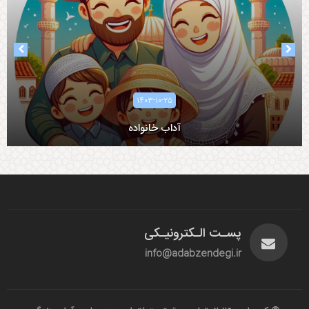
۱۴۰۳-۱۰-۲۵
آداب خانواده
آداب همسرداری
پسـت الـکترونیـکی
info@adabzendegi.ir