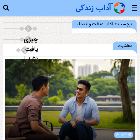
برچسب » آداب عدالت و انصاف
چیزی
معاشرت
یافت
نشد !
1402-11-29