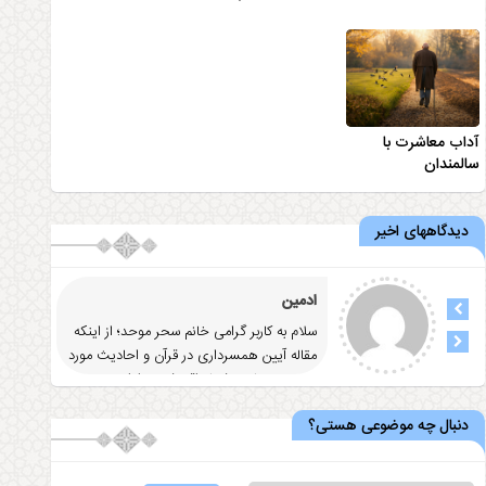
آداب معاشرت با
سالمندان
دیدگاههای اخیر
ادمین
سلام به کاربر گرامی خانم سحر موحد؛ از اینکه
مقاله آيين همسرداری در قرآن و احاديث مورد
توجه و رضایت شما واقع شد
... ادامه
دنبال چه موضوعی هستی؟