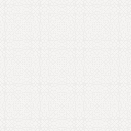
سحر موحد
سلام؛ سایت خیلی خوبی دارید. پیشنهاد می
کنم موضوعاتی که در مقاله آيين همسرداری در
قرآن و احاديث ارائه کردید را
... ادامه