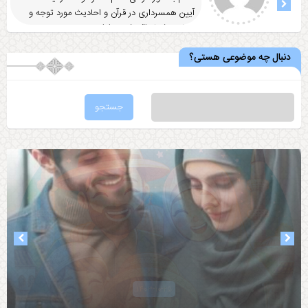
آيين همسرداری در قرآن و احاديث مورد توجه و
رضایت شما واقع شد
... ادامه
دنبال چه موضوعی هستی؟
۱۴۰۳-۱۰-۲۵
۱۴۰۳-۰۸-۰۵