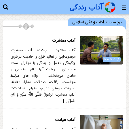
برچسب » آداب زندگی اسلامی
آداب معاشرت
آداب معاشرت چکیده آداب معاشرت،
مجموعه‌ایی از تعالیم قرآن و احادیث در باره‌ی
۱۴۰۲-۱۱-۲۹
چگونگی تعامل و زندگی با دیگران است.
مسلمانان با رعایت آنها نظام اجتماعی را
سامان می‌بخشند. واژه های مرتبط
مجالست، رفاقت، صداقت، مدارا، معانقه،
عطوفت، دوستی، تکریم، احترام ۱- اهمیّت
آداب معاشرت الرَسُولُ صَلَّی اللَّهُ عَلَيْهِ وَ آلِهِ:
‏‏اعْمَلْ […]
آداب عیادت