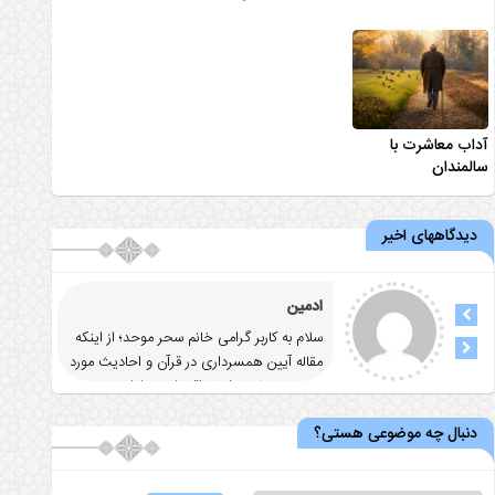
آداب معاشرت با
سالمندان
دیدگاههای اخیر
ادمین
سلام به کاربر گرامی خانم سحر موحد؛ از اینکه
مقاله آيين همسرداری در قرآن و احاديث مورد
توجه و رضایت شما واقع شد
... ادامه
دنبال چه موضوعی هستی؟