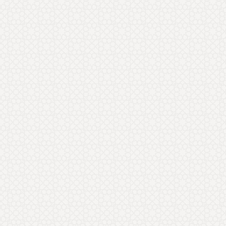
سحر موحد
سلام؛ سایت خیلی خوبی دارید. پیشنهاد می
کنم موضوعاتی که در مقاله آيين همسرداری در
قرآن و احاديث ارائه کردید را
... ادامه