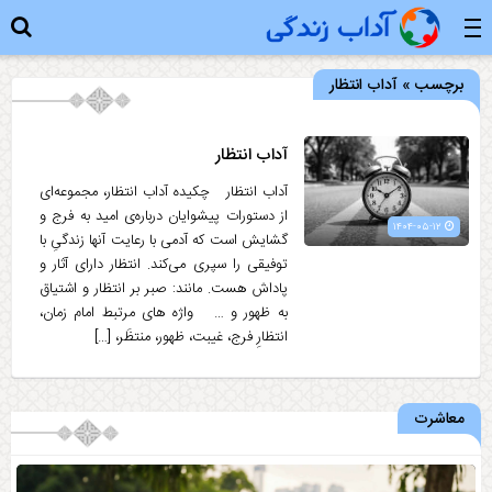
برچسب » آداب انتظار
آداب انتظار
آداب انتظار چکیده آداب انتظار، مجموعه‌ای
از دستورات پیشوایان درباره‌ی امید به فرج و
۱۴۰۴-۰۵-۱۲
گشایش است که آدمی با رعایت آنها زندگیِ با
توفیقی را سپری می‌کند. انتظار دارای آثار و
پاداش هست. مانند: صبر بر انتظار و اشتیاق
به ظهور و … واژه های مرتبط امام زمان،
انتظارِ فرج، غیبت، ظهور، منتظَر، […]
معاشرت