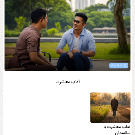
۱۴۰۲-۱۱-۲۹
آداب معاشرت
آداب معاشرت با
سالمندان